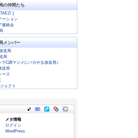
局の仲間たち
 TAEZ! ]
テーション
ア連絡会
局
局メンバー
放送局
放送局
ゃでC調マジメにバカやる放送局）
放送局
ャーズ
こ
ロジェクト
メタ情報
ログイン
WordPress