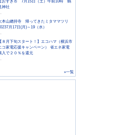
ほおずき市 7月15日（土）午前10時 鶴
見神社
..
大本山總持寺 帰ってきたミタママツリ
20237月17日(月)～19（水）
..
【８月下旬スタート！】エコハマ（横浜市
エコ家電応援キャンペーン） 省エネ家電
購入で２０％を還元
..
»一覧