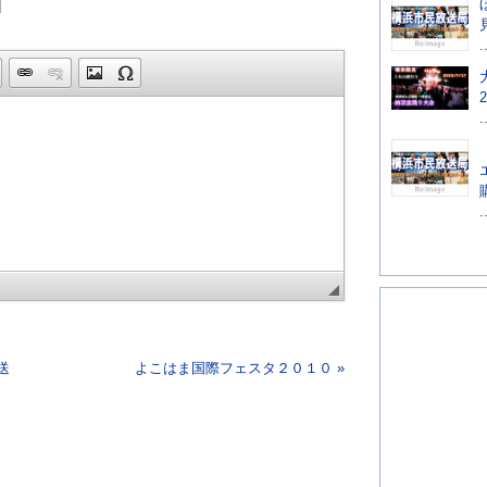
.
.
.
送
よこはま国際フェスタ２０１０ »