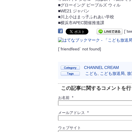
■グローイング ピープルズ ウィル
■WE21 ジャパン
■川上小はまっ子ふれあい学校
■横浜市APEC開催推進課
[`t
[`friendfeed` not found]
CHANNEL CREAM
こども
,
こども放送局
,
放
この記事に関するコメントを行
お名前 *
メールアドレス *
ウェブサイト