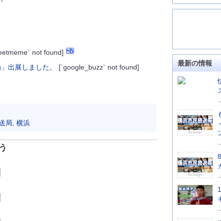
weetmeme` not found]
最新の情報
[`google_buzz` not found]
.
送局
,
横浜
.
う
.
.