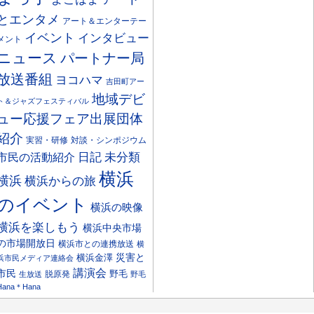
とエンタメ
アート＆エンターテー
イベント
インタビュー
メント
ニュース
パートナー局
放送番組
ヨコハマ
吉田町アー
地域デビ
ト＆ジャズフェスティバル
ュー応援フェア出展団体
紹介
実習・研修
対談・シンポジウム
日記
市民の活動紹介
未分類
横浜
横浜
横浜からの旅
のイベント
横浜の映像
横浜を楽しもう
横浜中央市場
の市場開放日
横浜市との連携放送
横
災害と
横浜金澤
浜市民メディア連絡会
講演会
市民
野毛
脱原発
生放送
野毛
Hana＊Hana