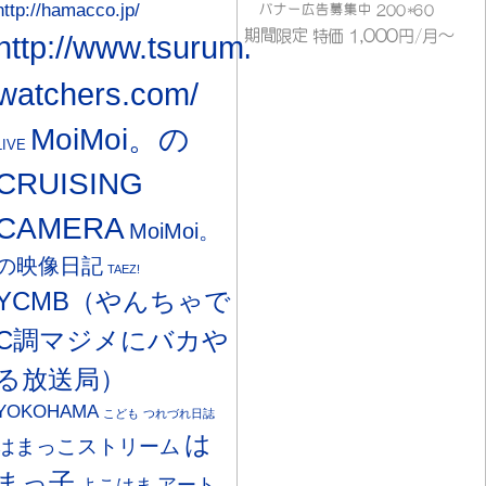
http://hamacco.jp/
http://www.tsurumi-
watchers.com/
MoiMoi。の
LIVE
CRUISING
CAMERA
MoiMoi。
の映像日記
TAEZ!
YCMB（やんちゃで
C調マジメにバカや
る放送局）
YOKOHAMA
こども
つれづれ日誌
は
はまっこストリーム
まっ子
アート
よこはま