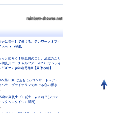
快適に集中して働ける、テレワークオフィ
スSoloTime鶴見
..
もっと知ろう！鶴見川のこと、流域のこと
～鶴見川バーチャルツアー2023（オンライ
ンZOOM）参加者募集!!【夏休み編】
..
8/27第15回 はぁもにぃコンサート～ア・
カペラ、ヴァイオリンで奏でる心の響き
..
15歳の高校生プロ誕生、岩谷将平(フジマ
キックムエタイジム所属)
..