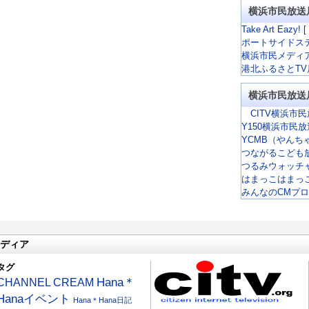
横浜市民放送
Take Art Eazy! [
ポートサイドス
横浜市民メディ
港北ふるさとTV
横浜市民放送
CITV横浜市民
Y150横浜市民
YCMB（やんち
つながるこども
つるみウォッチ
はまっこはまっ
みんなのCMプ
ディア
タグ
CHANNEL CREAM
Hana＊
Hanaイベント
Hana＊Hana日記