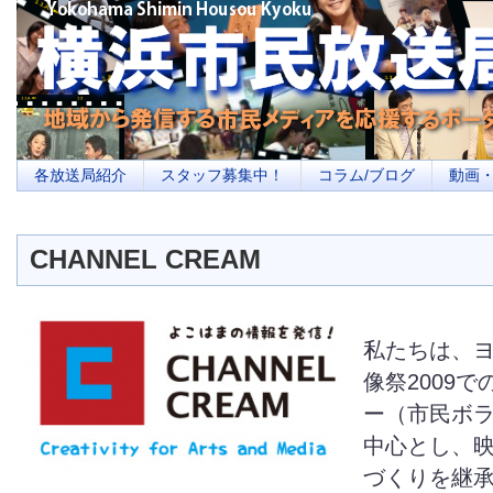
横浜の地域メディア、地域・市民・放送局・メディアを応援するポータルサイ
を目指します
各放送局紹介
スタッフ募集中！
コラム/ブログ
動画
CHANNEL CREAM
私たちは、
像祭2009
ー（市民ボ
中心とし、
づくりを継