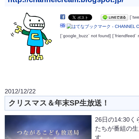
[`tw
[`google_buzz` not found]
[`friendfeed` 
2012/12/22
クリスマス＆年末SP生放送！
26日の14:3
たちが番組の生
す。