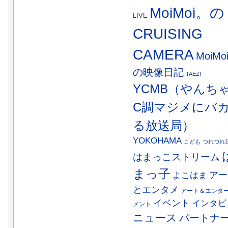
MoiMoi。の
LIVE
CRUISING
CAMERA
MoiMo
の映像日記
TAEZ!
YCMB（やんち
C調マジメにバ
る放送局）
YOKOHAMA
こども
つれづれ
はまっこストリーム
まっ子
アー
よこはま
とエンタメ
アート＆エンタ
イベント
インタビ
メント
ニュース
パートナ