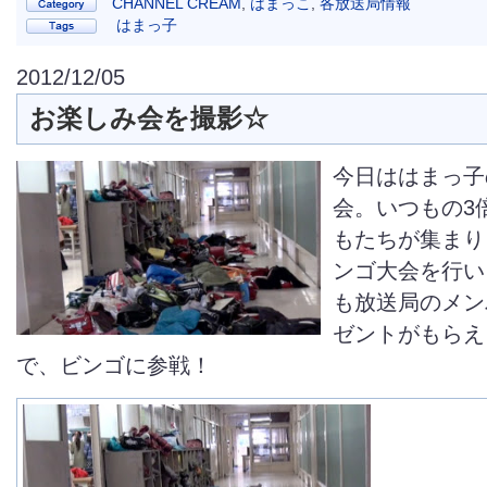
CHANNEL CREAM
,
はまっこ
,
各放送局情報
はまっ子
2012/12/05
お楽しみ会を撮影☆
今日ははまっ子
会。いつもの3
もたちが集まり
ンゴ大会を行い
も放送局のメン
ゼントがもらえ
で、ビンゴに参戦！