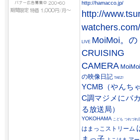
http://hamacco.jp/
http://www.tsu
watchers.com
MoiMoi。の
LIVE
CRUISING
CAMERA
MoiMo
の映像日記
TAEZ!
YCMB（やんち
C調マジメにバ
る放送局）
YOKOHAMA
こども
つれづれ
はまっこストリーム
まっ子
アー
よこはま