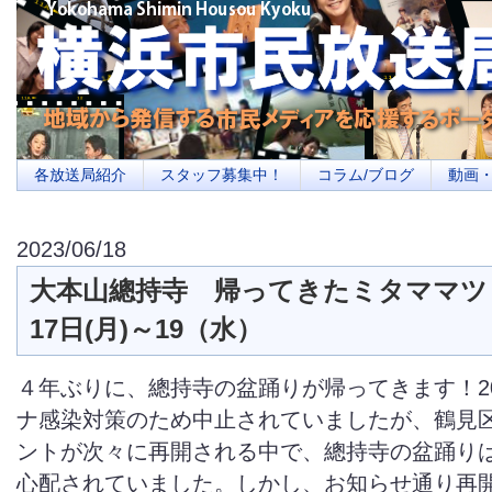
横浜の地域メディア、地域・市民・放送局・メディアを応援するポータルサイ
を目指します
各放送局紹介
スタッフ募集中！
コラム/ブログ
動画
2023/06/18
大本山總持寺 帰ってきたミタママツリ2
17日(月)～19（水）
４年ぶりに、總持寺の盆踊りが帰ってきます！20
ナ感染対策のため中止されていましたが、鶴見
ントが次々に再開される中で、總持寺の盆踊り
心配されていました。しかし、お知らせ通り再