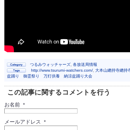
つるみウォッチャーズ
,
各放送局情報
http://www.tsurumi-watchers.com/
,
大本山總持寺總持
盆踊り 御霊祭り 万灯供養 納涼盆踊り大会
この記事に関するコメントを行う
お名前 *
メールアドレス *