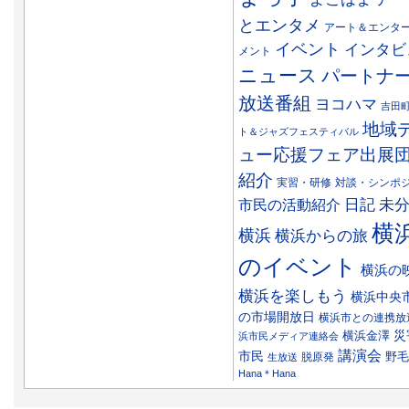
とエンタメ
アート＆エンタ
イベント
インタビ
メント
ニュース
パートナ
放送番組
ヨコハマ
吉田
地域
ト＆ジャズフェスティバル
ュー応援フェア出展
紹介
実習・研修
対談・シンポ
日記
市民の活動紹介
未
横
横浜
横浜からの旅
のイベント
横浜の
横浜を楽しもう
横浜中央
の市場開放日
横浜市との連携放
災
横浜金澤
浜市民メディア連絡会
講演会
市民
野毛
脱原発
生放送
Hana＊Hana