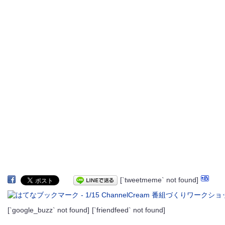
[`tweetmeme` not found]
[`google_buzz` not found]
[`friendfeed` not found]