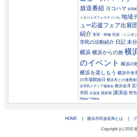
放送番組
ヨコハマ
吉田
地域
ト＆ジャズフェスティバル
ュー応援フェア出展
紹介
実習・研修
対談・シンポ
日記
市民の活動紹介
未
横
横浜
横浜からの旅
のイベント
横浜の
横浜を楽しもう
横浜中央
の市場開放日
横浜市との連携放
災
横浜金澤
浜市民メディア連絡会
講演会
市民
野毛
脱原発
生放送
Hana＊Hana
HOME
| 横浜市民放送局とは
| プ
Copyright (c) 2