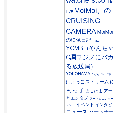
MoiMoi。の
LIVE
CRUISING
CAMERA
MoiMo
の映像日記
TAEZ!
YCMB（やんち
C調マジメにバ
る放送局）
YOKOHAMA
こども
つれづれ
はまっこストリーム
まっ子
アー
よこはま
とエンタメ
アート＆エンタ
イベント
インタビ
メント
ニュース
パートナ