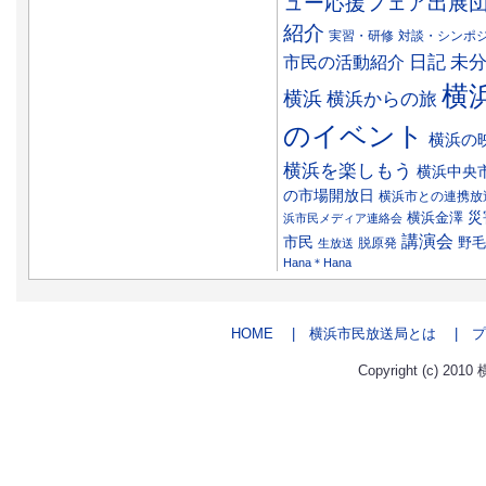
ュー応援フェア出展
紹介
実習・研修
対談・シンポ
日記
市民の活動紹介
未
横
横浜
横浜からの旅
のイベント
横浜の
横浜を楽しもう
横浜中央
の市場開放日
横浜市との連携放
災
横浜金澤
浜市民メディア連絡会
講演会
市民
野毛
脱原発
生放送
Hana＊Hana
HOME
| 横浜市民放送局とは
| プ
Copyright (c) 2