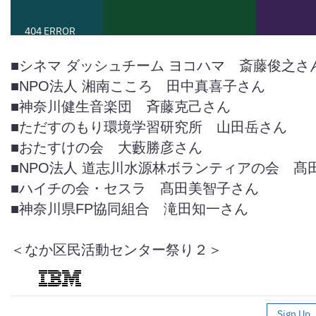
■シネマ ダッシュチーム ヨコハマ 斎藤俊之さ
■NPO法人 湘南こころ 田中真喜子さん
■神奈川健生音楽団 斉藤克己さん
■ただすのもり環境学習研究所 山田岳さん
■おたすけの会 大藪勝彦さん
■NPO法人 道志川水源林ボランティアの会 髙
■ハイチの会・セスラ 髙田美智子さん
■神奈川県FP協同組合 滝田知一さん
＜なか区民活動センター祭り２＞