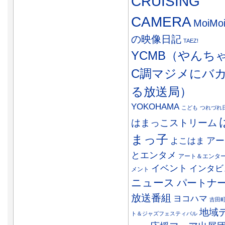
CRUISING
CAMERA
MoiMo
の映像日記
TAEZ!
YCMB（やんち
C調マジメにバ
る放送局）
YOKOHAMA
こども
つれづれ
はまっこストリーム
まっ子
アー
よこはま
とエンタメ
アート＆エンタ
イベント
インタビ
メント
ニュース
パートナ
放送番組
ヨコハマ
吉田
地域
ト＆ジャズフェスティバル