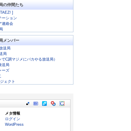
局の仲間たち
 TAEZ! ]
テーション
ア連絡会
局
局メンバー
放送局
放送局
ゃでC調マジメにバカやる放送局）
放送局
ャーズ
こ
ロジェクト
メタ情報
ログイン
WordPress