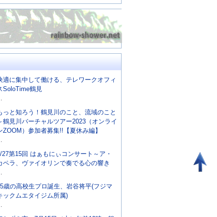
快適に集中して働ける、テレワークオフィ
スSoloTime鶴見
..
もっと知ろう！鶴見川のこと、流域のこと
～鶴見川バーチャルツアー2023（オンライ
ンZOOM）参加者募集!!【夏休み編】
..
8/27第15回 はぁもにぃコンサート～ア・
カペラ、ヴァイオリンで奏でる心の響き
..
15歳の高校生プロ誕生、岩谷将平(フジマ
キックムエタイジム所属)
..