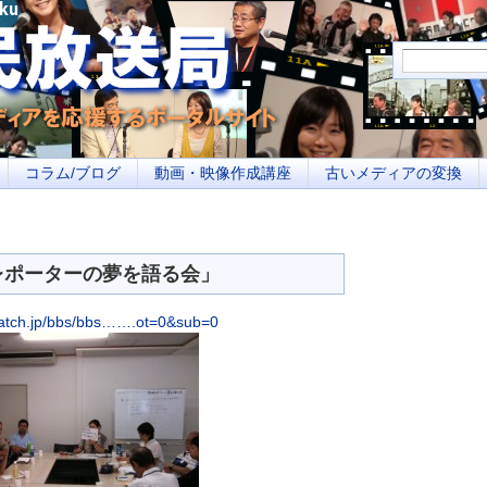
メディアを応援するポータルサイト あなたの街のイベント告知、若者参加への取り
コラム/ブログ
動画・映像作成講座
古いメディアの変換
域レポーターの夢を語る会」
match.jp/bbs/bbs…….ot=0&sub=0