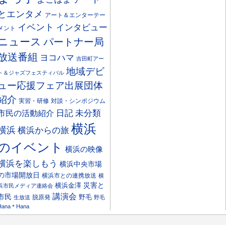
とエンタメ
アート＆エンターテー
イベント
インタビュー
メント
ニュース
パートナー局
放送番組
ヨコハマ
吉田町アー
地域デビ
ト＆ジャズフェスティバル
ュー応援フェア出展団体
紹介
実習・研修
対談・シンポジウム
日記
市民の活動紹介
未分類
横浜
横浜
横浜からの旅
のイベント
横浜の映像
横浜を楽しもう
横浜中央市場
の市場開放日
横浜市との連携放送
横
災害と
横浜金澤
浜市民メディア連絡会
講演会
市民
野毛
脱原発
生放送
野毛
Hana＊Hana