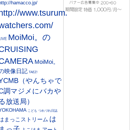
http://hamacco.jp/
http://www.tsurumi-
watchers.com/
MoiMoi。の
LIVE
CRUISING
CAMERA
MoiMoi。
の映像日記
TAEZ!
YCMB（やんちゃで
C調マジメにバカや
る放送局）
YOKOHAMA
こども
つれづれ日誌
は
はまっこストリーム
まっ子
アート
よこはま