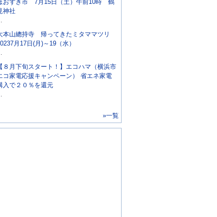
ほおずき市 7月15日（土）午前10時 鶴
見神社
..
大本山總持寺 帰ってきたミタママツリ
20237月17日(月)～19（水）
..
【８月下旬スタート！】エコハマ（横浜市
エコ家電応援キャンペーン） 省エネ家電
購入で２０％を還元
..
»一覧