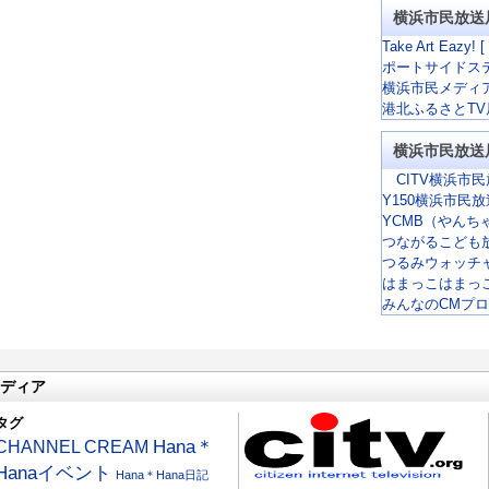
横浜市民放送
Take Art Eazy! [
ポートサイドス
横浜市民メディ
港北ふるさとTV
横浜市民放送
CITV横浜市民
Y150横浜市民
YCMB（やんち
つながるこども
つるみウォッチ
はまっこはまっ
みんなのCMプ
ディア
タグ
CHANNEL CREAM
Hana＊
Hanaイベント
Hana＊Hana日記