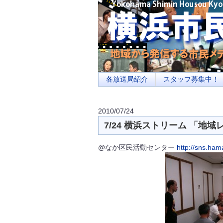
横浜の地域メディア、地域・市民・放送局・
を目指します
各放送局紹介
スタッフ募集中！
2010/07/24
7/24 横浜ストリーム 「地
@なか区民活動センター
http://sns.ha