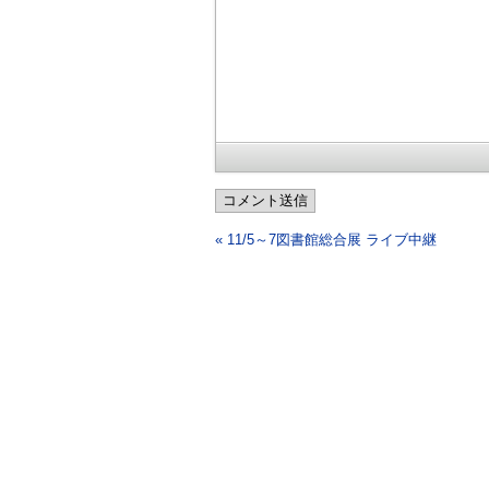
コメント送信
« 11/5～7図書館総合展 ライブ中継