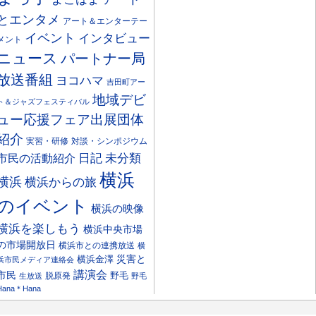
とエンタメ
アート＆エンターテー
イベント
インタビュー
メント
ニュース
パートナー局
放送番組
ヨコハマ
吉田町アー
地域デビ
ト＆ジャズフェスティバル
ュー応援フェア出展団体
紹介
実習・研修
対談・シンポジウム
日記
市民の活動紹介
未分類
横浜
横浜
横浜からの旅
のイベント
横浜の映像
横浜を楽しもう
横浜中央市場
の市場開放日
横浜市との連携放送
横
災害と
横浜金澤
浜市民メディア連絡会
講演会
市民
野毛
脱原発
生放送
野毛
Hana＊Hana