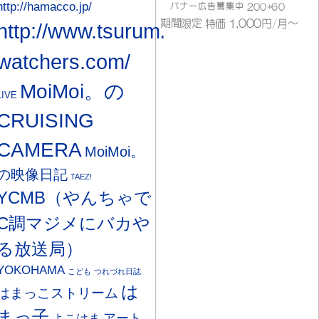
http://hamacco.jp/
http://www.tsurumi-
watchers.com/
MoiMoi。の
LIVE
CRUISING
CAMERA
MoiMoi。
の映像日記
TAEZ!
YCMB（やんちゃで
C調マジメにバカや
る放送局）
YOKOHAMA
こども
つれづれ日誌
は
はまっこストリーム
まっ子
アート
よこはま