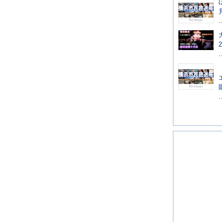
.
.
.