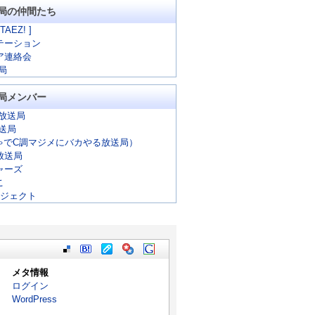
局の仲間たち
 TAEZ! ]
テーション
ア連絡会
局
局メンバー
放送局
放送局
ゃでC調マジメにバカやる放送局）
放送局
ャーズ
こ
ロジェクト
メタ情報
ログイン
WordPress