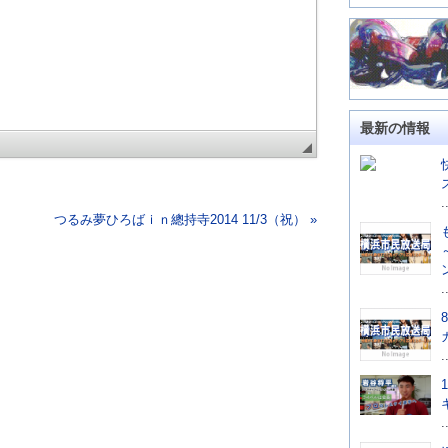
最新の情報
.
つるみ夢ひろばｉｎ總持寺2014 11/3（祝） »
.
.
.