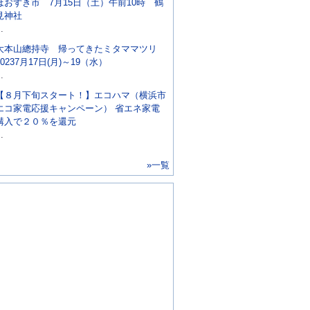
ほおずき市 7月15日（土）午前10時 鶴
見神社
..
大本山總持寺 帰ってきたミタママツリ
20237月17日(月)～19（水）
..
【８月下旬スタート！】エコハマ（横浜市
エコ家電応援キャンペーン） 省エネ家電
購入で２０％を還元
..
»一覧