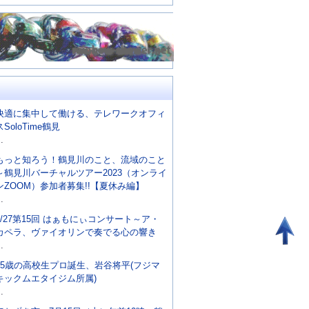
快適に集中して働ける、テレワークオフィ
スSoloTime鶴見
..
もっと知ろう！鶴見川のこと、流域のこと
～鶴見川バーチャルツアー2023（オンライ
ンZOOM）参加者募集!!【夏休み編】
..
8/27第15回 はぁもにぃコンサート～ア・
カペラ、ヴァイオリンで奏でる心の響き
..
15歳の高校生プロ誕生、岩谷将平(フジマ
キックムエタイジム所属)
..