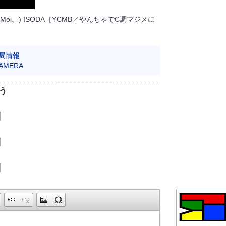
MoiMoi。) ISODA［YCMB／やんちゃでC調マジメに
局情報
CAMERA
う