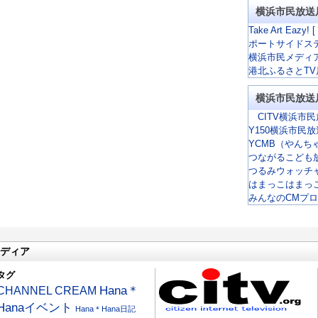
横浜市民放送
Take Art Eazy! [
ポートサイドス
横浜市民メディ
港北ふるさとTV
横浜市民放送
CITV横浜市民
Y150横浜市民
YCMB（やんち
つながるこども
つるみウォッチ
はまっこはまっ
みんなのCMプ
ディア
タグ
CHANNEL CREAM
Hana＊
Hanaイベント
Hana＊Hana日記