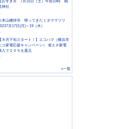
ほおずき市 7月15日（土）午前10時 鶴
見神社
..
大本山總持寺 帰ってきたミタママツリ
20237月17日(月)～19（水）
..
【８月下旬スタート！】エコハマ（横浜市
エコ家電応援キャンペーン） 省エネ家電
購入で２０％を還元
..
»一覧