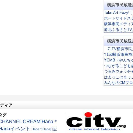
横浜市民放送
Take Art Eazy! [
ポートサイドス
横浜市民メディ
港北ふるさとTV
横浜市民放送
CITV横浜市民
Y150横浜市民
YCMB（やんち
つながるこども
つるみウォッチ
はまっこはまっ
みんなのCMプ
ディア
タグ
CHANNEL CREAM
Hana＊
Hanaイベント
Hana＊Hana日記