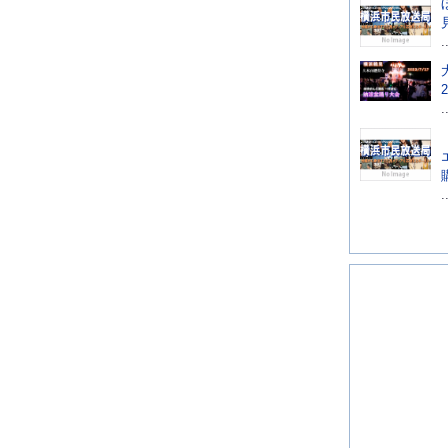
.
.
.