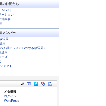
局の仲間たち
 TAEZ! ]
テーション
ア連絡会
局
局メンバー
放送局
放送局
ゃでC調マジメにバカやる放送局）
放送局
ャーズ
こ
ロジェクト
メタ情報
ログイン
WordPress