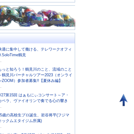
快適に集中して働ける、テレワークオフィ
スSoloTime鶴見
..
もっと知ろう！鶴見川のこと、流域のこと
～鶴見川バーチャルツアー2023（オンライ
ンZOOM）参加者募集!!【夏休み編】
..
8/27第15回 はぁもにぃコンサート～ア・
カペラ、ヴァイオリンで奏でる心の響き
..
15歳の高校生プロ誕生、岩谷将平(フジマ
キックムエタイジム所属)
..