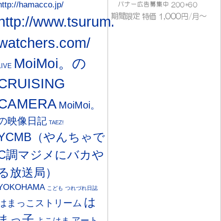
http://hamacco.jp/
http://www.tsurumi-
watchers.com/
MoiMoi。の
LIVE
CRUISING
CAMERA
MoiMoi。
の映像日記
TAEZ!
YCMB（やんちゃで
C調マジメにバカや
る放送局）
YOKOHAMA
こども
つれづれ日誌
は
はまっこストリーム
まっ子
アート
よこはま