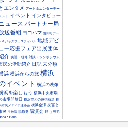
とエンタメ
アート＆エンターテー
イベント
インタビュー
メント
ニュース
パートナー局
放送番組
ヨコハマ
吉田町アー
地域デビ
ト＆ジャズフェスティバル
ュー応援フェア出展団体
紹介
実習・研修
対談・シンポジウム
日記
市民の活動紹介
未分類
横浜
横浜
横浜からの旅
のイベント
横浜の映像
横浜を楽しもう
横浜中央市場
の市場開放日
横浜市との連携放送
横
災害と
横浜金澤
浜市民メディア連絡会
講演会
市民
野毛
脱原発
生放送
野毛
Hana＊Hana