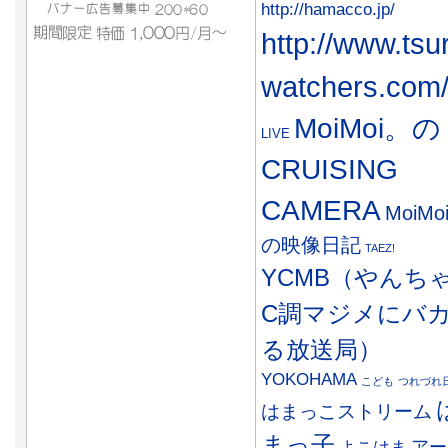
http://hamacco.jp/
http://www.tsu
watchers.com
MoiMoi。の
LIVE
CRUISING
CAMERA
MoiMo
の映像日記
TAEZ!
YCMB（やんち
C調マジメにバ
る放送局）
YOKOHAMA
こども
つれづれ
はまっこストリーム
まっ子
アー
よこはま