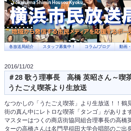
横浜の地域メディア、地域・市民・放送局・メディアを応援するポータルサイ
を目指します
各放送局紹介
スタッフ募集中！
コラム/ブログ
動画
2016/11/02
＃28 歌う理事長 高橋 英昭さん～喫
うたごえ喫茶より生放送
なつかしの「うたごえ喫茶」より生放送！！鶴
街の真ん中にレトロな喫茶「タンゴ」がありま
マスターはつくの商店街協同組合理事長の高橋英
ターの高橋さんは名門早稲田大学合唱部のご出