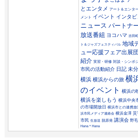
とエンタメ
アート＆エンタ
イベント
インタビ
メント
ニュース
パートナ
放送番組
ヨコハマ
吉田
地域
ト＆ジャズフェスティバル
ュー応援フェア出展
紹介
実習・研修
対談・シンポ
日記
市民の活動紹介
未
横
横浜
横浜からの旅
のイベント
横浜の
横浜を楽しもう
横浜中央
の市場開放日
横浜市との連携放
災
横浜金澤
浜市民メディア連絡会
講演会
市民
野毛
脱原発
生放送
Hana＊Hana