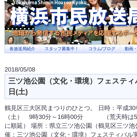
横浜の地域メディア、地域・市民・放送局・メディアを応援するポータルサイ
を目指します
各放送局紹介
スタッフ募集中！
コラム/ブログ
動画
2018/05/08
三ツ池公園（文化・環境）フェスティバ
日(土)
鶴見区三大区民まつりのひとつ。 日時：平成30年
（土） 9時30分～16時00分 （荒天時は5
に順延） 場所：県立三ツ池公園（鶴見区三ツ池公園
催：三ツ池公園（文化・環境）フェスティバル実