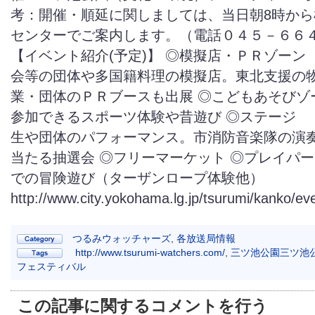
考：開催・順延に関しましては、当日朝8時から
センターでご案内します。（電話０４５－６６
【イベント紹介(予定)】 ◎模擬店・ＰＲゾー
会等の団体や多国籍料理の模擬店。東北支援の
業・団体のＰＲブースも出展 ◎こどもあそび
参加できるスポーツ体験や昔遊び ◎ステージ
生や団体のパフォーマンス。市消防音楽隊の演
当たる抽選会 ◎フリーマーケット ◎プレイパ
での冒険遊び（ターザンロープ体験他）
http://www.city.yokohama.lg.jp/tsurumi/kanko/ev
つるみウォッチャーズ
,
各放送局情報
http://www.tsurumi-watchers.com/
,
三ツ池公園三ツ池
フェスティバル
この記事に関するコメントを行う