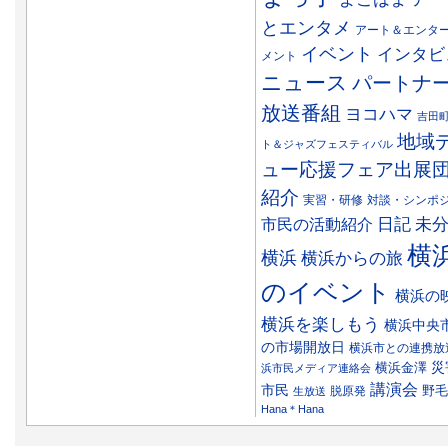
とエンタメ
アート＆エンタ
イベント
インタビ
メント
ニュース
パートナ
放送番組
ヨコハマ
吉田
地域
ト＆ジャズフェスティバル
ュー応援フェア出展
紹介
実習・研修
対談・シンポ
日記
市民の活動紹介
未
横
横浜
横浜からの旅
のイベント
横浜の
横浜を楽しもう
横浜中央
の市場開放日
横浜市との連携放
災
横浜金澤
浜市民メディア連絡会
講演会
市民
野毛
脱原発
生放送
Hana＊Hana