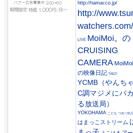
http://hamacco.jp/
http://www.tsu
watchers.com
MoiMoi。の
LIVE
CRUISING
CAMERA
MoiMo
の映像日記
TAEZ!
YCMB（やんち
C調マジメにバ
る放送局）
YOKOHAMA
こども
つれづれ
はまっこストリーム
まっ子
アー
よこはま