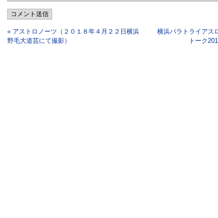
コメント送信
« アストロノーツ（２０１８年４月２２日横浜
横浜パラトライアス
野毛大道芸にて撮影）
トーク20