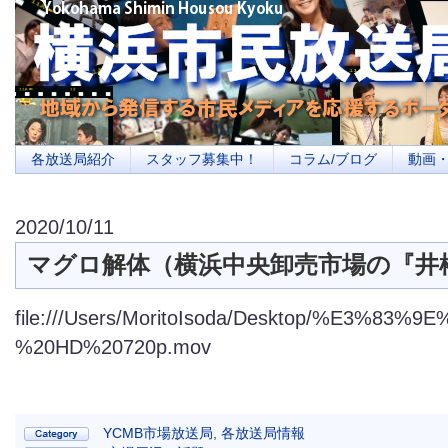
横浜の地域メディア、地域・市民・放送局・メディアを応援するポータルサイ
を目指します
各放送局紹介
スタッフ募集中！
コラム/ブログ
動画
2020/10/11
マグロ解体（横浜中央卸売市場の『井
file:///Users/MoritoIsoda/Deskto
%20HD%20720p.mov
YCMB市場放送局
,
各放送局情報