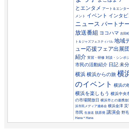
とエンタメ
アート＆エンタ
イベント
インタビ
メント
ニュース
パートナ
放送番組
ヨコハマ
吉田
地域
ト＆ジャズフェスティバル
ュー応援フェア出展
紹介
実習・研修
対談・シンポ
日記
市民の活動紹介
未
横
横浜
横浜からの旅
のイベント
横浜の
横浜を楽しもう
横浜中央
の市場開放日
横浜市との連携放
災
横浜金澤
浜市民メディア連絡会
講演会
市民
野毛
脱原発
生放送
Hana＊Hana