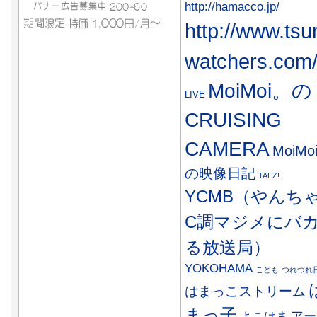
http://hamacco.jp/
http://www.tsu
watchers.com
MoiMoi。の
LIVE
CRUISING
CAMERA
MoiMo
の映像日記
TAEZ!
YCMB（やんち
C調マジメにバ
る放送局）
YOKOHAMA
こども
つれづれ
はまっこストリーム
まっ子
アー
よこはま