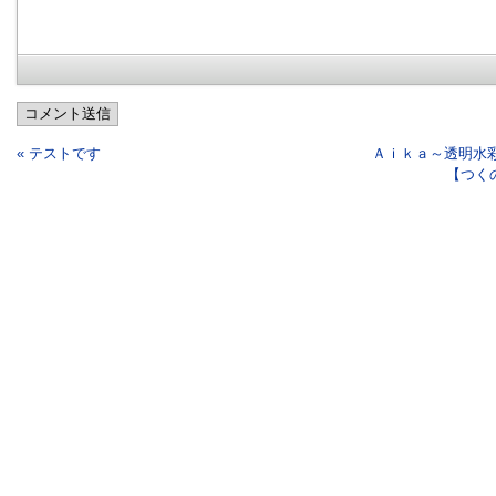
コメント送信
« テストです
Ａｉｋａ～透明水
【つく