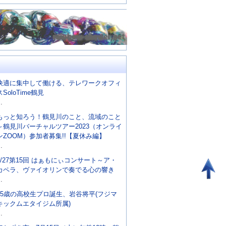
快適に集中して働ける、テレワークオフィ
スSoloTime鶴見
..
もっと知ろう！鶴見川のこと、流域のこと
～鶴見川バーチャルツアー2023（オンライ
ンZOOM）参加者募集!!【夏休み編】
..
8/27第15回 はぁもにぃコンサート～ア・
カペラ、ヴァイオリンで奏でる心の響き
..
15歳の高校生プロ誕生、岩谷将平(フジマ
キックムエタイジム所属)
..