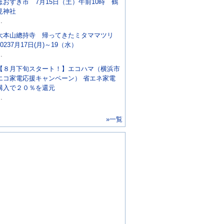
ほおずき市 7月15日（土）午前10時 鶴
見神社
..
大本山總持寺 帰ってきたミタママツリ
20237月17日(月)～19（水）
..
【８月下旬スタート！】エコハマ（横浜市
エコ家電応援キャンペーン） 省エネ家電
購入で２０％を還元
..
»一覧