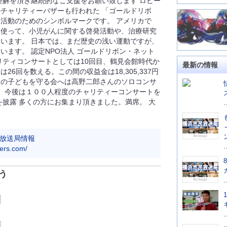
理解を頂き継続的なご支援をお願い致します ロビー
チャリティーバザーも行われた 「ゴールドリボ
活動のためのシンボルマークです。 アメリカで
を使って、小児がんに関する啓発活動や、治療研究
います。 日本では、まだ歴史の浅い運動ですが、
います。 認定NPO法人 ゴールドリボン・ネット
リティコンサートとしては10回目、鶴見会館時代か
最新の情報
6回を数える。この間の収益金は18,305,337円
んの子どもを守る会へは高野二郎さんのソロコンサ
ている。今後は１００人程度のチャリティーコンサートを
を披露 多くの方にお集まり頂きました。満席。 大
.
放送局情報
.
hers.com/
う
.
.