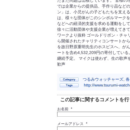
だまだ問題は山積しています。 皆様の
では企業からの提供品、手作り品などの
ン」は、小児がんの子どもたちを支える
は、様々な団体がこのシンボルマーク
などへの経済的支援を求める運動をして
徐々に活動団体や支援企業が増えてきて
ワークより抜粋 ゴールドリボン・チャ
ら開催されたチャリティコンサートからは2
を故日野原重明先生のホスピスへ、が
ートを含め4,532,209円の寄付し
継続予定。 マイクは使わず、生の歌声
歓声
つるみウォッチャーズ
,
各
http://www.tsurumi-watc
この記事に関するコメントを行
お名前 *
メールアドレス *