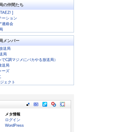
局の仲間たち
 TAEZ! ]
テーション
ア連絡会
局
局メンバー
放送局
放送局
ゃでC調マジメにバカやる放送局）
放送局
ャーズ
こ
ロジェクト
メタ情報
ログイン
WordPress