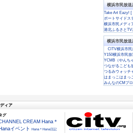
横浜市民放送
Take Art Eazy! [
ポートサイドス
横浜市民メディ
港北ふるさとTV
横浜市民放送
CITV横浜市民
Y150横浜市民
YCMB（やんち
つながるこども
つるみウォッチ
はまっこはまっ
みんなのCMプ
ディア
タグ
CHANNEL CREAM
Hana＊
Hanaイベント
Hana＊Hana日記