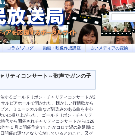
メディアを応援するポータルサイト あなたの街のイベント告知、若者参加への取り
コラム/ブログ
動画・映像作成講座
古いメディアの変換
チャリティコンサート～歌声でガンの子
催するゴールドリボン・チャリティコンサートが2
・サルビアホールで開かれた。懐かしい抒情歌から
ップス、ミュージカル曲など馴染みのある曲を中心
大いに盛り上がった。 ゴールドリボン・チャリテ
館時代から開催されチャリティコンサートからは26
は昨年５月に開催予定でしたがコロナ渦の為延期に
本日開催の運びとなり安堵しているとのこと。又ゲ