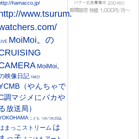
http://hamacco.jp/
http://www.tsurumi-
watchers.com/
MoiMoi。の
LIVE
CRUISING
CAMERA
MoiMoi。
の映像日記
TAEZ!
YCMB（やんちゃで
C調マジメにバカや
る放送局）
YOKOHAMA
こども
つれづれ日誌
は
はまっこストリーム
まっ子
アート
よこはま