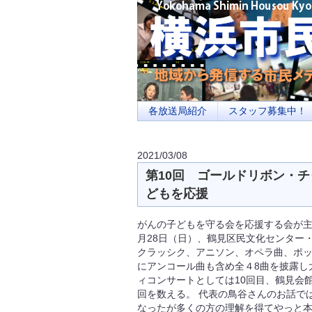
横浜の地域メディア、地域・市民・放送局・
を目指します
各放送局紹介
スタッフ募集中！
2021/03/08
第10回 ゴールドリボン・
どもを応援
がんの子どもを守る会を応援する会が主
月28日（日）、鶴見区民文化センター
クラッシク、アニソン、オペラ曲、ポ
にアンコール曲も含め全４8曲を披露し
ィコンサートとしては10回目、鶴見会
回を数える。 代表の鳥谷さんのお話で
なったが多くの方の理解を得てやっと