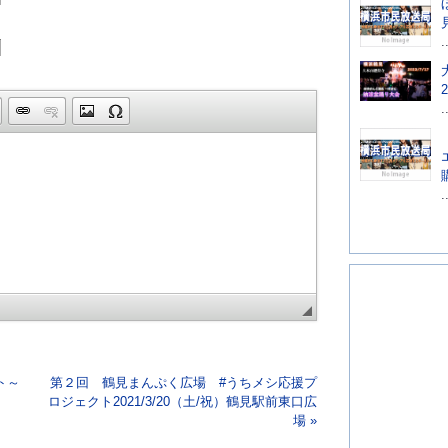
.
.
.
ト～
第２回 鶴見まんぷく広場 #うちメシ応援プ
ロジェクト2021​/3/20（土/祝）鶴見駅前東口広
場 »