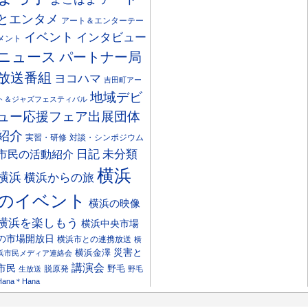
とエンタメ
アート＆エンターテー
イベント
インタビュー
メント
ニュース
パートナー局
放送番組
ヨコハマ
吉田町アー
地域デビ
ト＆ジャズフェスティバル
ュー応援フェア出展団体
紹介
実習・研修
対談・シンポジウム
日記
市民の活動紹介
未分類
横浜
横浜
横浜からの旅
のイベント
横浜の映像
横浜を楽しもう
横浜中央市場
の市場開放日
横浜市との連携放送
横
災害と
横浜金澤
浜市民メディア連絡会
講演会
市民
野毛
脱原発
生放送
野毛
Hana＊Hana