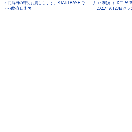
« 商店街の軒先お貸しします。STARTBASE Q
リコパ鶴見（LICOPA
～佃野商店街内
｜2021年9月23日グ