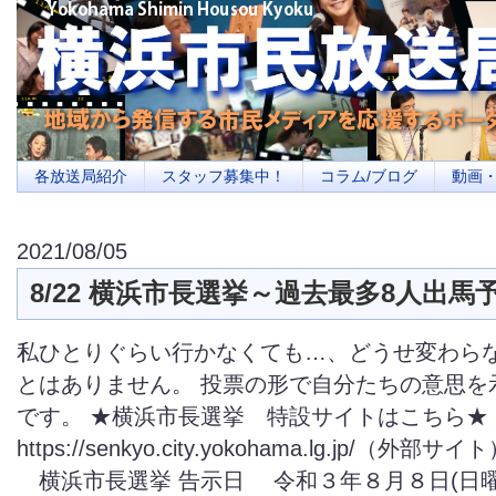
横浜の地域メディア、地域・市民・放送局・メディアを応援するポータルサイ
を目指します
各放送局紹介
スタッフ募集中！
コラム/ブログ
動画
2021/08/05
8/22 横浜市長選挙～過去最多8人出馬
私ひとりぐらい行かなくても…、どうせ変わら
とはありません。 投票の形で自分たちの意思を
です。 ★横浜市長選挙 特設サイトはこちら★
https://senkyo.city.yokohama.lg.jp/（外
横浜市長選挙 告示日 令和３年８月８日(日曜