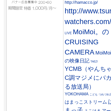
http://hamacco.jp/
http://www.tsu
watchers.com
MoiMoi。の
LIVE
CRUISING
CAMERA
MoiMo
の映像日記
TAEZ!
YCMB（やんち
C調マジメにバ
る放送局）
YOKOHAMA
こども
つれづれ
はまっこストリーム
まっ子
アー
よこはま