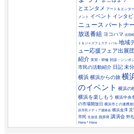
とエンタメ
アート＆エンタ
イベント
インタビ
メント
ニュース
パートナ
放送番組
ヨコハマ
吉田
地域
ト＆ジャズフェスティバル
ュー応援フェア出展
紹介
実習・研修
対談・シンポ
日記
市民の活動紹介
未
横
横浜
横浜からの旅
のイベント
横浜の
横浜を楽しもう
横浜中央
の市場開放日
横浜市との連携放
災
横浜金澤
浜市民メディア連絡会
講演会
市民
野毛
脱原発
生放送
Hana＊Hana