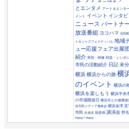
とエンタメ
アート＆エンタ
イベント
インタビ
メント
ニュース
パートナ
放送番組
ヨコハマ
吉田
地域
ト＆ジャズフェスティバル
ュー応援フェア出展
紹介
実習・研修
対談・シンポ
日記
市民の活動紹介
未
横
横浜
横浜からの旅
のイベント
横浜の
横浜を楽しもう
横浜中央
の市場開放日
横浜市との連携放
災
横浜金澤
浜市民メディア連絡会
講演会
市民
野毛
脱原発
生放送
Hana＊Hana