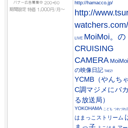
http://hamacco.jp/
http://www.tsu
watchers.com
MoiMoi。の
LIVE
CRUISING
CAMERA
MoiMo
の映像日記
TAEZ!
YCMB（やんち
C調マジメにバ
る放送局）
YOKOHAMA
こども
つれづれ
はまっこストリーム
まっ子
アー
よこはま