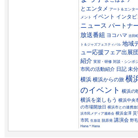
とエンタメ
アート＆エンタ
イベント
インタビ
メント
ニュース
パートナ
放送番組
ヨコハマ
吉田
地域
ト＆ジャズフェスティバル
ュー応援フェア出展
紹介
実習・研修
対談・シンポ
日記
市民の活動紹介
未
横
横浜
横浜からの旅
のイベント
横浜の
横浜を楽しもう
横浜中央
の市場開放日
横浜市との連携放
災
横浜金澤
浜市民メディア連絡会
講演会
市民
野毛
脱原発
生放送
Hana＊Hana