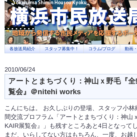
横浜の地域メディア、地域・市民・放送局・メディアを応援するポータルサイ
を目指します
各放送局紹介
スタッフ募集中！
コラム/ブログ
動画
2010/06/24
アートとまちづくり：神山ｘ野毛『全貌
覧会』＠nitehi works
こんにちは。 お久しぶりの登場、スタッフ小林
間交流プロフラム「アートとまちづくり：神山
KAIR展覧会』」も残すところあと4日となって
まだ、いらしてない方はもちろん、一度、お越