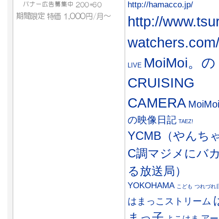
http://hamacco.jp/
http://www.tsu
watchers.com
MoiMoi。の
LIVE
CRUISING
CAMERA
MoiMo
の映像日記
TAEZ!
YCMB（やんち
C調マジメにバ
る放送局）
YOKOHAMA
こども
つれづれ
はまっこストリーム
まっ子
アー
よこはま