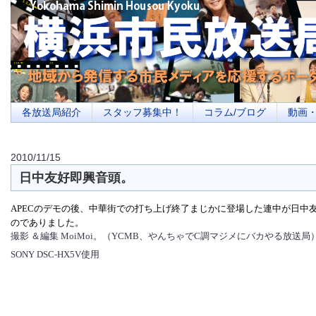
横浜の地域メディア、地域・市民・放送局・メディアを応援するポータルサイ
を目指します
各放送局紹介
スタッフ募集中！
コラム/ブログ
動画
2010/11/15
日中友好即興音頭。
APECのデモの後、中華街での打ち上げ終了まじかに登場した連中が日中
のでありました。
撮影 ＆編集 MoiMoi。（YCMB、やんちゃでC調マジメにバカやる放送局
SONY DSC-HX5V使用