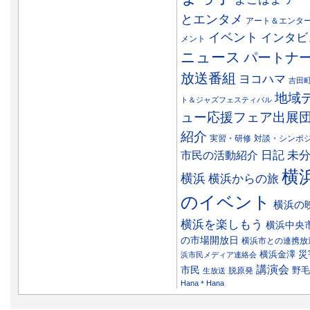
とエンタメ
アート＆エンタ
イベント
インタビ
メント
ニュース
パートナ
放送番組
ヨコハマ
吉田
地域
ト＆ジャズフェスティバル
ュー応援フェア出展
紹介
実習・研修
対談・シンポ
日記
市民の活動紹介
未
横
横浜
横浜からの旅
のイベント
横浜の
横浜を楽しもう
横浜中央
の市場開放日
横浜市との連携放
災
横浜金澤
浜市民メディア連絡会
講演会
市民
野毛
脱原発
生放送
Hana＊Hana