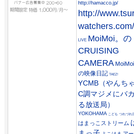
http://hamacco.jp/
http://www.tsu
watchers.com
MoiMoi。の
LIVE
CRUISING
CAMERA
MoiMo
の映像日記
TAEZ!
YCMB（やんち
C調マジメにバ
る放送局）
YOKOHAMA
こども
つれづれ
はまっこストリーム
まっ子
アー
よこはま