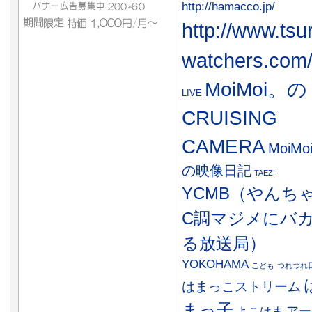
http://hamacco.jp/
http://www.tsu
watchers.com
MoiMoi。の
LIVE
CRUISING
CAMERA
MoiMo
の映像日記
TAEZ!
YCMB（やんち
C調マジメにバ
る放送局）
YOKOHAMA
こども
つれづれ
はまっこストリーム
まっ子
アー
よこはま