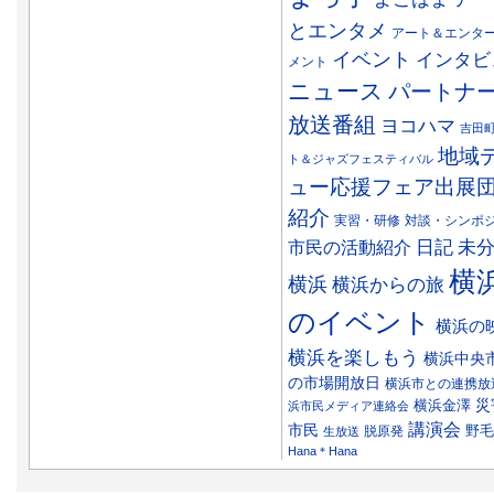
とエンタメ
アート＆エンタ
イベント
インタビ
メント
ニュース
パートナ
放送番組
ヨコハマ
吉田
地域
ト＆ジャズフェスティバル
ュー応援フェア出展
紹介
実習・研修
対談・シンポ
日記
市民の活動紹介
未
横
横浜
横浜からの旅
のイベント
横浜の
横浜を楽しもう
横浜中央
の市場開放日
横浜市との連携放
災
横浜金澤
浜市民メディア連絡会
講演会
市民
野毛
脱原発
生放送
Hana＊Hana