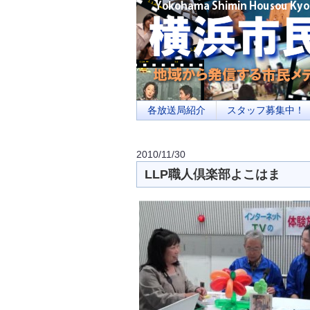
横浜の地域メディア、地域・市民・放送局・
を目指します
各放送局紹介
スタッフ募集中！
2010/11/30
LLP職人倶楽部よこはま