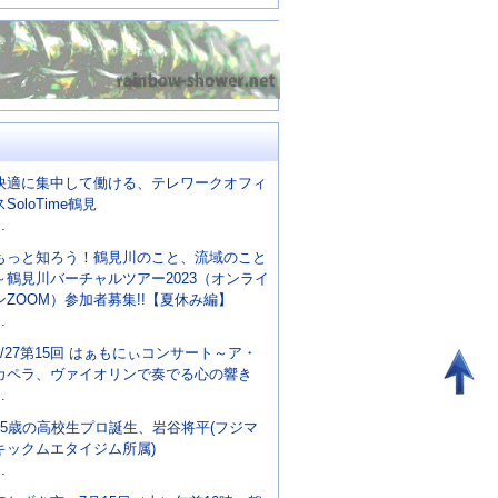
快適に集中して働ける、テレワークオフィ
スSoloTime鶴見
..
もっと知ろう！鶴見川のこと、流域のこと
～鶴見川バーチャルツアー2023（オンライ
ンZOOM）参加者募集!!【夏休み編】
..
8/27第15回 はぁもにぃコンサート～ア・
カペラ、ヴァイオリンで奏でる心の響き
..
15歳の高校生プロ誕生、岩谷将平(フジマ
キックムエタイジム所属)
..