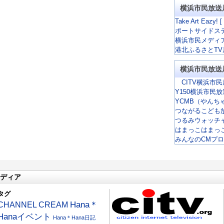
横浜市民放送
Take Art Eazy! [
ポートサイドス
横浜市民メディ
港北ふるさとTV
横浜市民放送
CITV横浜市民
Y150横浜市民
YCMB（やんち
つながるこども
つるみウォッチ
はまっこはまっ
みんなのCMプ
ディア
タグ
CHANNEL CREAM
Hana＊
Hanaイベント
Hana＊Hana日記