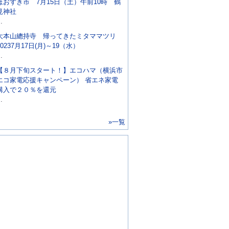
ほおずき市 7月15日（土）午前10時 鶴
見神社
..
大本山總持寺 帰ってきたミタママツリ
20237月17日(月)～19（水）
..
【８月下旬スタート！】エコハマ（横浜市
エコ家電応援キャンペーン） 省エネ家電
購入で２０％を還元
..
»一覧