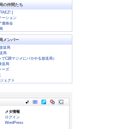
局の仲間たち
 TAEZ! ]
テーション
ア連絡会
局
局メンバー
放送局
放送局
ゃでC調マジメにバカやる放送局）
放送局
ャーズ
こ
ロジェクト
メタ情報
ログイン
WordPress