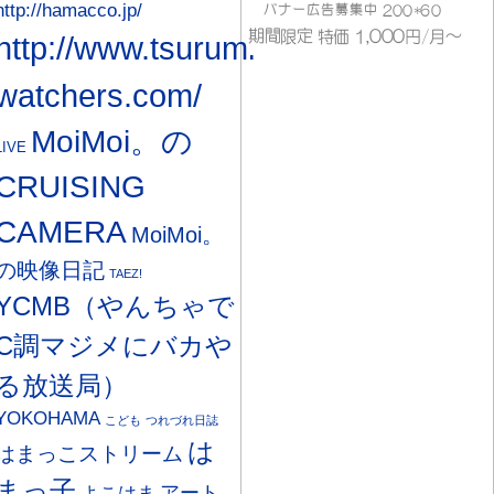
http://hamacco.jp/
http://www.tsurumi-
watchers.com/
MoiMoi。の
LIVE
CRUISING
CAMERA
MoiMoi。
の映像日記
TAEZ!
YCMB（やんちゃで
C調マジメにバカや
る放送局）
YOKOHAMA
こども
つれづれ日誌
は
はまっこストリーム
まっ子
アート
よこはま