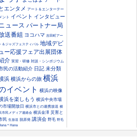
とエンタメ
アート＆エンターテー
イベント
インタビュー
メント
ニュース
パートナー局
放送番組
ヨコハマ
吉田町アー
地域デビ
ト＆ジャズフェスティバル
ュー応援フェア出展団体
紹介
実習・研修
対談・シンポジウム
日記
市民の活動紹介
未分類
横浜
横浜
横浜からの旅
のイベント
横浜の映像
横浜を楽しもう
横浜中央市場
の市場開放日
横浜市との連携放送
横
災害と
横浜金澤
浜市民メディア連絡会
講演会
市民
野毛
脱原発
生放送
野毛
Hana＊Hana