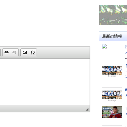
最新の情報
.
.
.
.