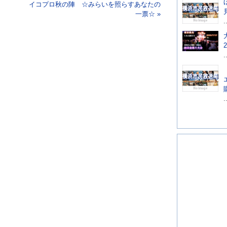
イコプロ秋の陣 ☆みらいを照らすあなたの
一票☆ »
.
.
.