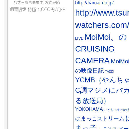
http://hamacco.jp/
http://www.tsu
watchers.com
MoiMoi。の
LIVE
CRUISING
CAMERA
MoiMo
の映像日記
TAEZ!
YCMB（やんち
C調マジメにバ
る放送局）
YOKOHAMA
こども
つれづれ
はまっこストリーム
まっ子
アー
よこはま