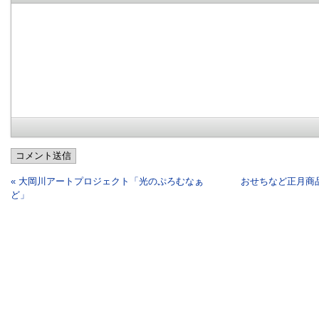
コメント送信
« 大岡川アートプロジェクト「光のぷろむなぁ
おせちなど正月商
ど」