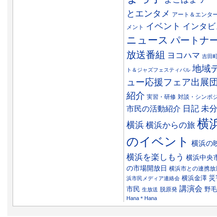
とエンタメ
アート＆エンタ
イベント
インタビ
メント
ニュース
パートナ
放送番組
ヨコハマ
吉田
地域
ト＆ジャズフェスティバル
ュー応援フェア出展
紹介
実習・研修
対談・シンポ
日記
市民の活動紹介
未
横
横浜
横浜からの旅
のイベント
横浜の
横浜を楽しもう
横浜中央
の市場開放日
横浜市との連携放
災
横浜金澤
浜市民メディア連絡会
講演会
市民
野毛
脱原発
生放送
Hana＊Hana