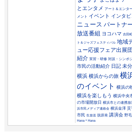
とエンタメ
アート＆エンタ
イベント
インタビ
メント
ニュース
パートナ
放送番組
ヨコハマ
吉田
地域
ト＆ジャズフェスティバル
ュー応援フェア出展
紹介
実習・研修
対談・シンポ
日記
市民の活動紹介
未
横
横浜
横浜からの旅
のイベント
横浜の
横浜を楽しもう
横浜中央
の市場開放日
横浜市との連携放
災
横浜金澤
浜市民メディア連絡会
講演会
市民
野毛
脱原発
生放送
Hana＊Hana