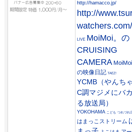
http://hamacco.jp/
http://www.tsu
watchers.com
MoiMoi。の
LIVE
CRUISING
CAMERA
MoiMo
の映像日記
TAEZ!
YCMB（やんち
C調マジメにバ
る放送局）
YOKOHAMA
こども
つれづれ
はまっこストリーム
まっ子
アー
よこはま