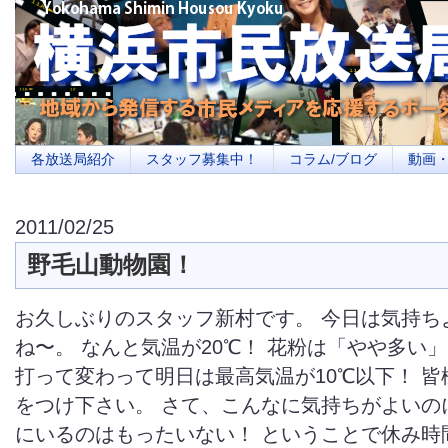
横浜の地域メディア、地域・市民・放送局・メディアを応援するポータルサイ
を目指します
各放送局紹介
スタッフ募集中！
コラム/ブログ
動画
2011/02/25
野毛山動物園！
お久しぶりのスタッフ新村です。 今日は気持ち
ね〜。 なんと気温が20℃！ 花粉は「やや多い
打って変わって明日は最高気温が10℃以下！ 
をつけ下さい。 さて、こんなに気持ちがよいの
にいるのはもったいない！ ということで休み時