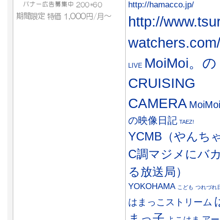
http://hamacco.jp/
http://www.tsu
watchers.com
MoiMoi。の
LIVE
CRUISING
CAMERA
MoiMo
の映像日記
TAEZ!
YCMB（やんち
C調マジメにバ
る放送局）
YOKOHAMA
こども
つれづれ
はまっこストリーム
まっ子
アー
よこはま