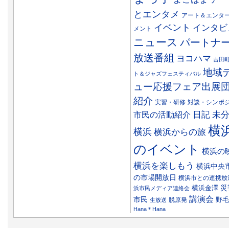
とエンタメ
アート＆エンタ
イベント
インタビ
メント
ニュース
パートナ
放送番組
ヨコハマ
吉田
地域
ト＆ジャズフェスティバル
ュー応援フェア出展
紹介
実習・研修
対談・シンポ
日記
市民の活動紹介
未
横
横浜
横浜からの旅
のイベント
横浜の
横浜を楽しもう
横浜中央
の市場開放日
横浜市との連携放
災
横浜金澤
浜市民メディア連絡会
講演会
市民
野毛
脱原発
生放送
Hana＊Hana