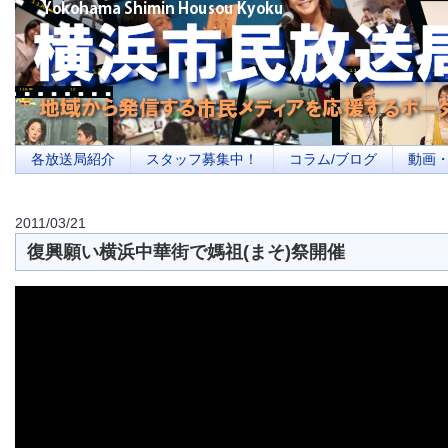
横浜の地域メディア、地域・市民・放送局・メディアを応援するポータルサイ
を目指します
各放送局紹介
スタッフ募集中！
コラム/ブログ
動画
2011/03/21
復興願い横浜中華街で媽祖(まそ)祭開催