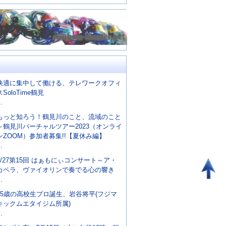
快適に集中して働ける、テレワークオフィ
スSoloTime鶴見
..
もっと知ろう！鶴見川のこと、流域のこと
～鶴見川バーチャルツアー2023（オンライ
ンZOOM）参加者募集!!【夏休み編】
..
8/27第15回 はぁもにぃコンサート～ア・
カペラ、ヴァイオリンで奏でる心の響き
..
15歳の高校生プロ誕生、岩谷将平(フジマ
キックムエタイジム所属)
..