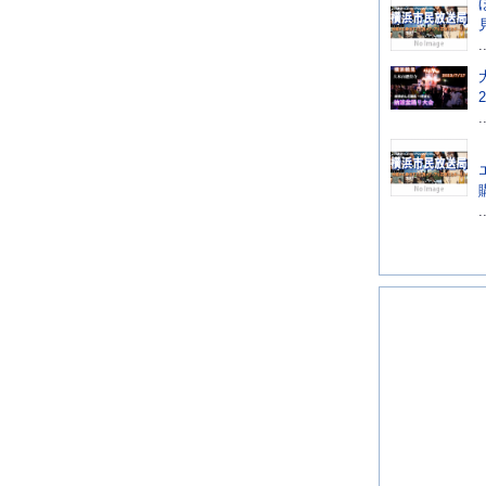
.
.
.