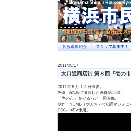
横浜の地域メディア、地域・市民・放送局・
を目指します
各放送局紹介
スタッフ募集中！
2011/05/17
大口通商店街 第８回『壱の市』<br
2011年５月１４日撮影。
坪倉TVの為に撮影した映像第二弾。
「壱の市」をぐるっと一周映像。
制作：YCMB（やんちゃでC調マジメにバ
DSC-HX5V使用。