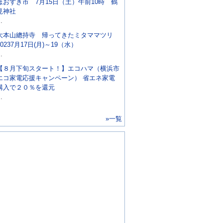
ほおずき市 7月15日（土）午前10時 鶴
見神社
..
大本山總持寺 帰ってきたミタママツリ
20237月17日(月)～19（水）
..
【８月下旬スタート！】エコハマ（横浜市
エコ家電応援キャンペーン） 省エネ家電
購入で２０％を還元
..
»一覧