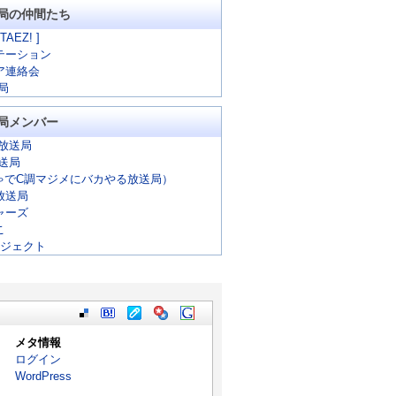
局の仲間たち
 TAEZ! ]
テーション
ア連絡会
局
局メンバー
放送局
放送局
ゃでC調マジメにバカやる放送局）
放送局
ャーズ
こ
ロジェクト
メタ情報
ログイン
WordPress