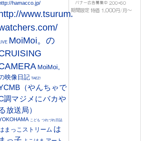
http://hamacco.jp/
http://www.tsurumi-
watchers.com/
MoiMoi。の
LIVE
CRUISING
CAMERA
MoiMoi。
の映像日記
TAEZ!
YCMB（やんちゃで
C調マジメにバカや
る放送局）
YOKOHAMA
こども
つれづれ日誌
は
はまっこストリーム
まっ子
アート
よこはま