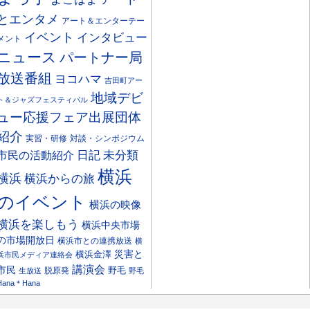
とエンタメ
アート＆エンターテー
イベント
インタビュー
メント
ニュース
パートナー局
放送番組
ヨコハマ
吉田町アー
地域デビ
ト＆ジャズフェスティバル
ュー応援フェア出展団体
紹介
実習・研修
対談・シンポジウム
日記
市民の活動紹介
未分類
横浜
横浜
横浜からの旅
のイベント
横浜の映像
横浜を楽しもう
横浜中央市場
の市場開放日
横浜市との連携放送
横
災害と
横浜金澤
浜市民メディア連絡会
講演会
市民
野毛
脱原発
生放送
野毛
Hana＊Hana