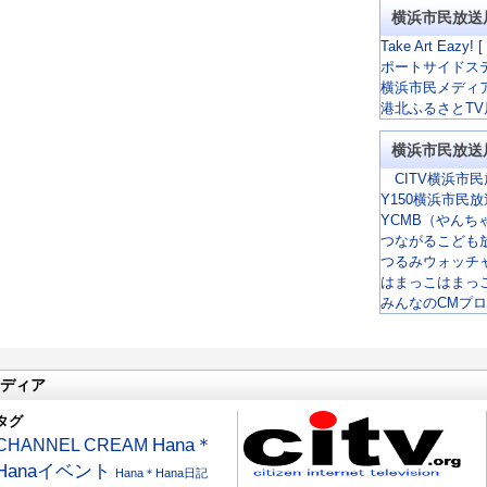
横浜市民放送
Take Art Eazy! [
ポートサイドス
横浜市民メディ
港北ふるさとTV
横浜市民放送
CITV横浜市民
Y150横浜市民
YCMB（やんち
つながるこども
つるみウォッチ
はまっこはまっ
みんなのCMプ
ディア
タグ
CHANNEL CREAM
Hana＊
Hanaイベント
Hana＊Hana日記