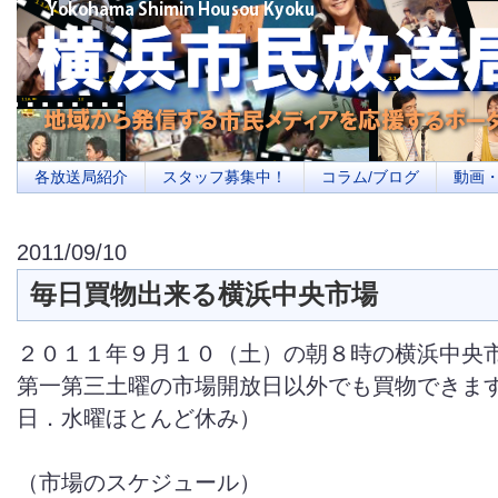
横浜の地域メディア、地域・市民・放送局・メディアを応援するポータルサイ
を目指します
各放送局紹介
スタッフ募集中！
コラム/ブログ
動画
2011/09/10
毎日買物出来る横浜中央市場
２０１１年９月１０（土）の朝８時の横浜中央
第一第三土曜の市場開放日以外でも買物できま
日．水曜ほとんど休み）
（市場のスケジュール）