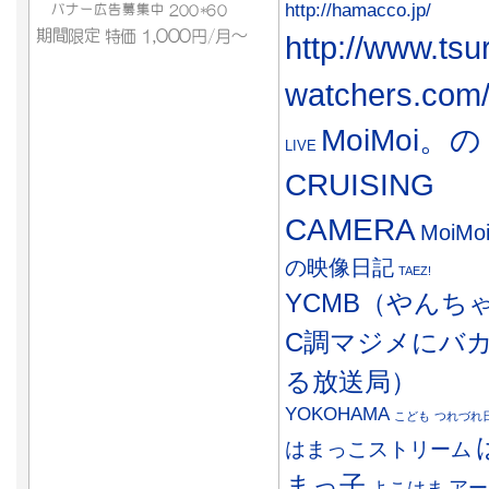
http://hamacco.jp/
http://www.tsu
watchers.com
MoiMoi。の
LIVE
CRUISING
CAMERA
MoiMo
の映像日記
TAEZ!
YCMB（やんち
C調マジメにバ
る放送局）
YOKOHAMA
こども
つれづれ
はまっこストリーム
まっ子
アー
よこはま