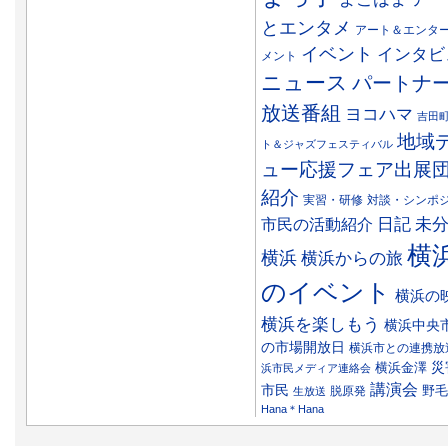
とエンタメ
アート＆エンタ
イベント
インタビ
メント
ニュース
パートナ
放送番組
ヨコハマ
吉田
地域
ト＆ジャズフェスティバル
ュー応援フェア出展
紹介
実習・研修
対談・シンポ
日記
市民の活動紹介
未
横
横浜
横浜からの旅
のイベント
横浜の
横浜を楽しもう
横浜中央
の市場開放日
横浜市との連携放
災
横浜金澤
浜市民メディア連絡会
講演会
市民
野毛
脱原発
生放送
Hana＊Hana