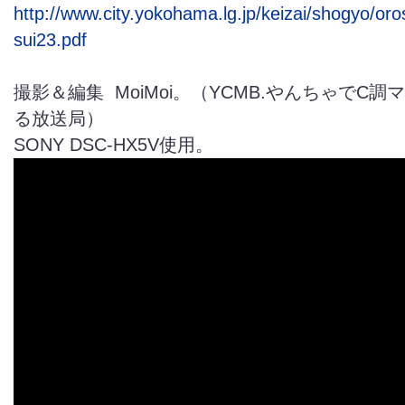
http://www.city.yokohama.lg.jp/keizai/shogyo/oros
sui23.pdf
撮影＆編集 MoiMoi。（YCMB.やんちゃでC
る放送局）
SONY DSC-HX5V使用。