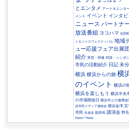
とエンタメ
アート＆エンタ
イベント
インタビ
メント
ニュース
パートナ
放送番組
ヨコハマ
吉田
地域
ト＆ジャズフェスティバル
ュー応援フェア出展
紹介
実習・研修
対談・シンポ
日記
市民の活動紹介
未
横
横浜
横浜からの旅
のイベント
横浜の
横浜を楽しもう
横浜中央
の市場開放日
横浜市との連携放
災
横浜金澤
浜市民メディア連絡会
講演会
市民
野毛
脱原発
生放送
Hana＊Hana