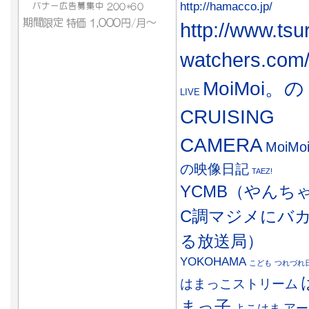
http://hamacco.jp/
http://www.tsu
watchers.com
MoiMoi。の
LIVE
CRUISING
CAMERA
MoiMo
の映像日記
TAEZ!
YCMB（やんち
C調マジメにバ
る放送局）
YOKOHAMA
こども
つれづれ
はまっこストリーム
まっ子
アー
よこはま