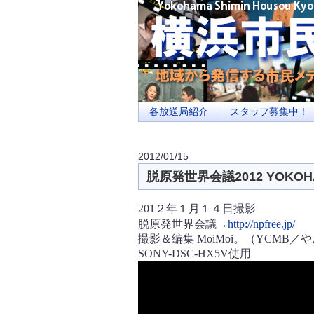
横浜の地域メディア、地域・市民・放送局・
を目指します
各放送局紹介
スタッフ募集中！
2012/01/15
脱原発世界会議2012 YOKOH
201２年１月１４日撮影
脱原発世界会議→
http://npfree.jp/
撮影＆編集 MoiMoi。（YCM
SONY-DSC-HX5V使用