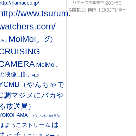
http://hamacco.jp/
http://www.tsurumi-
watchers.com/
MoiMoi。の
LIVE
CRUISING
CAMERA
MoiMoi。
の映像日記
TAEZ!
YCMB（やんちゃで
C調マジメにバカや
る放送局）
YOKOHAMA
こども
つれづれ日誌
は
はまっこストリーム
まっ子
アート
よこはま