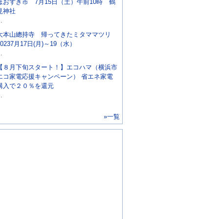
ほおずき市 7月15日（土）午前10時 鶴
見神社
..
大本山總持寺 帰ってきたミタママツリ
20237月17日(月)～19（水）
..
【８月下旬スタート！】エコハマ（横浜市
エコ家電応援キャンペーン） 省エネ家電
購入で２０％を還元
..
»一覧