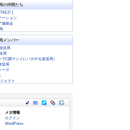
局の仲間たち
 TAEZ! ]
テーション
ア連絡会
局
局メンバー
放送局
放送局
ゃでC調マジメにバカやる放送局）
放送局
ャーズ
こ
ロジェクト
メタ情報
ログイン
WordPress