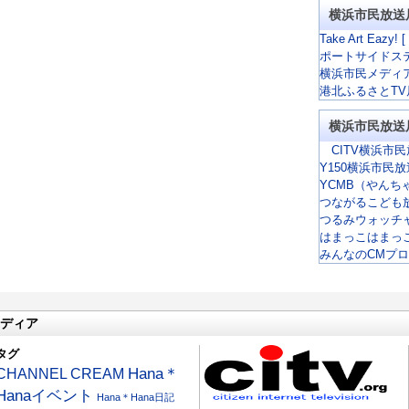
横浜市民放送
Take Art Eazy! [
ポートサイドス
横浜市民メディ
港北ふるさとTV
横浜市民放送
CITV横浜市民
Y150横浜市民
YCMB（やんち
つながるこども
つるみウォッチ
はまっこはまっ
みんなのCMプ
ディア
タグ
CHANNEL CREAM
Hana＊
Hanaイベント
Hana＊Hana日記