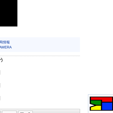
局情報
CAMERA
う