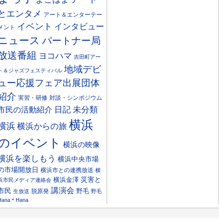
とエンタメ
アート＆エンターテー
イベント
インタビュー
メント
ニュース
パートナー局
放送番組
ヨコハマ
吉田町アー
地域デビ
ト＆ジャズフェスティバル
ュー応援フェア出展団体
紹介
実習・研修
対談・シンポジウム
日記
市民の活動紹介
未分類
横浜
横浜
横浜からの旅
のイベント
横浜の映像
横浜を楽しもう
横浜中央市場
の市場開放日
横浜市との連携放送
横
災害と
横浜金澤
浜市民メディア連絡会
講演会
市民
野毛
脱原発
生放送
野毛
Hana＊Hana