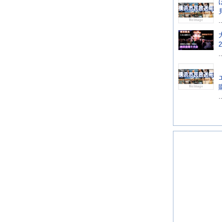
.
.
.