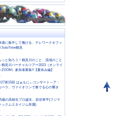
快適に集中して働ける、テレワークオフィ
スSoloTime鶴見
..
もっと知ろう！鶴見川のこと、流域のこと
～鶴見川バーチャルツアー2023（オンライ
ンZOOM）参加者募集!!【夏休み編】
..
8/27第15回 はぁもにぃコンサート～ア・
カペラ、ヴァイオリンで奏でる心の響き
..
15歳の高校生プロ誕生、岩谷将平(フジマ
キックムエタイジム所属)
..