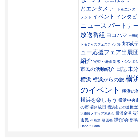
とエンタメ
アート＆エンタ
イベント
インタビ
メント
ニュース
パートナ
放送番組
ヨコハマ
吉田
地域
ト＆ジャズフェスティバル
ュー応援フェア出展
紹介
実習・研修
対談・シンポ
日記
市民の活動紹介
未
横
横浜
横浜からの旅
のイベント
横浜の
横浜を楽しもう
横浜中央
の市場開放日
横浜市との連携放
災
横浜金澤
浜市民メディア連絡会
講演会
市民
野毛
脱原発
生放送
Hana＊Hana