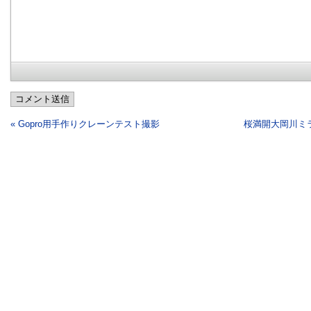
コメント送信
« Gopro用手作りクレーンテスト撮影
桜満開大岡川ミ