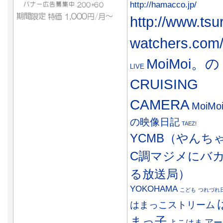
http://hamacco.jp/
http://www.tsu
watchers.com
MoiMoi。の
LIVE
CRUISING
CAMERA
MoiMo
の映像日記
TAEZ!
YCMB（やんち
C調マジメにバ
る放送局）
YOKOHAMA
こども
つれづれ
はまっこストリーム
まっ子
アー
よこはま