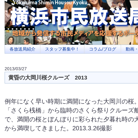
横浜の地域メディア、地域・市民・放送局・メディアを応援するポータルサイ
を目指します
各放送局紹介
スタッフ募集中！
コラム/ブログ
動画
2013/03/27
黄昏の大岡川桜クルーズ 2013
例年になく早い時期に満開になった大岡川の桜
「さくら桟橋」から臨時のさ­くら祭りクルーズ
で、満開の桜とぼんぼりに彩られた夕暮れ時の大
から満喫してきました。2013.3.26撮影