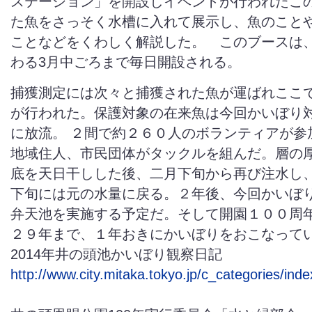
ステーション」を開設しイベントが行われたこ
た魚をさっそく水槽に入れて展示し、魚のこと
ことなどをくわしく解説した。 このブースは
わる3月中ごろまで毎日開設される。
捕獲測定には次々と捕獲された魚が運ばれここ
が行われた。保護対象の在来魚は今回かいぼり
に放流。 ２間で約２６０人のボランティアが参
地域住人、市民団体がタックルを組んだ。層の厚
底を天日干しした後、二月下旬から再び注水し
下旬には元の水量に戻る。２年後、今回かいぼ
弁天池を実施する予定だ。そして開園１００周
２９年まで、１年おきにかいぼりをおこなって
2014年井の頭池かいぼり観察日記
http://www.city.mitaka.tokyo.jp/c_categories/in