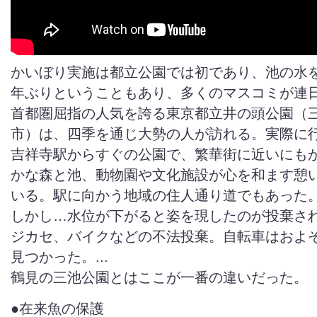
かいぼり実施は都立公園では初であり、池の水
年ぶりということもあり、多くのマスコミが連
首都圏屈指の人気を誇る東京都立井の頭公園（
市）は、四季を通じ大勢の人が訪れる。実際に
吉祥寺駅からすぐの公園で、繁華街に近いにも
かな森と池、動物園や文化施設が心を和ます憩
いる。駅に向かう地域の住人通り道でもあった
しかし…水位が下がると姿を現したのが投棄さ
ジカセ、バイクなどの不法投棄。自転車はおよそ
見つかった。...
鶴見の三池公園とはここが一番の違いだった。
●在来魚の保護