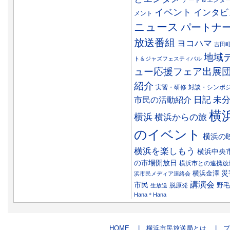
イベント
インタビ
メント
ニュース
パートナ
放送番組
ヨコハマ
吉田
地域
ト＆ジャズフェスティバル
ュー応援フェア出展
紹介
実習・研修
対談・シンポ
日記
市民の活動紹介
未
横
横浜
横浜からの旅
のイベント
横浜の
横浜を楽しもう
横浜中央
の市場開放日
横浜市との連携放
災
横浜金澤
浜市民メディア連絡会
講演会
市民
野毛
脱原発
生放送
Hana＊Hana
HOME
| 横浜市民放送局とは
| プ