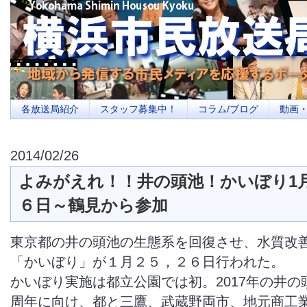
横浜の地域メディア、地域・市民・放送局・メディアを応援するポータルサイ
を目指します
各放送局紹介
スタッフ募集中！
コラム/ブログ
動画
2014/02/26
よみがえれ！！井の頭池！かいぼり1
６日～鶴見から参加
東京都の井の頭池の生態系を回復させ、水質改
「かいぼり」が１月２５，２６日行われた。
かいぼり実施は都立公園では初。2017年の井の頭
周年に向け、都と三鷹、武蔵野両市、地元商工