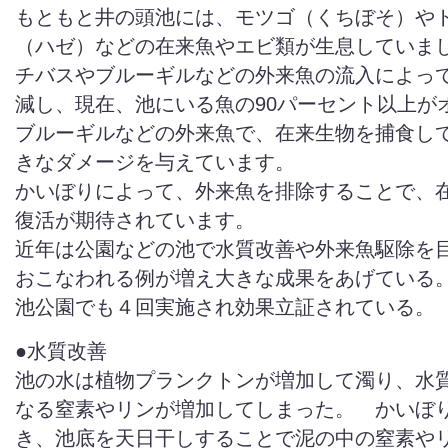
もともと井の頭池には、モツゴ（くちぼそ）や
（ハゼ）などの在来魚やエビ類が生息していま
チバスやブルーギルなどの外来魚の流入によっ
減し、現在、池にいる魚の90パーセント以上が
ブルーギルなどの外来魚で、在来生物を捕食し
きなダメージを与えています。
かいぼりによって、外来魚を排除することで、
復活が期待されています。
近年は公園などの池で水質改善や外来魚駆除を
おこなわれる例が増え大きな成果をあげている
池公園でも４回実施され効果立証されている。
●水質改善
池の水は植物プランクトンが増加して濁り、水
なる窒素やリンが増加してしまった。 かいぼ
き、池底を天日干しすることで泥の中の窒素や