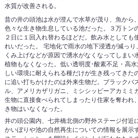
水質が改善される。
昔の井の頭池は水が澄んで水草が茂り、魚から
色々な生き物生息している池だった。３万トン
２日に１回入れ替わるほどだ。飲み水としても
れいだった。 宅地化で雨水の地下浸透が減っり
くみ上げなどが原因で湧水がなくなってしまい
植物もなくなった。低い透明度･酸素不足・高水
しい環境に耐えられる種だけが生き残ってきたの
に追い打ちかけたのは外来生物だ。ブラックバ
ル、アメリカザリガニ、ミシシッピーアカミミ
生物に直接食べられてしまったり住家を奪われ
き物はいなくなった。
井の頭公園内、七井橋北側の野外ステージ付近
かいぼりや池の自然再生についての情報を展示