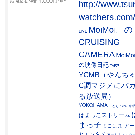
http://www.tsu
watchers.com
MoiMoi。の
LIVE
CRUISING
CAMERA
MoiMo
の映像日記
TAEZ!
YCMB（やんち
C調マジメにバ
る放送局）
YOKOHAMA
こども
つれづれ
はまっこストリーム
まっ子
アー
よこはま
とエンタメ
アート＆エンタ