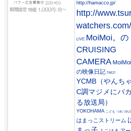
http://hamacco.jp/
http://www.tsu
watchers.com
MoiMoi。の
LIVE
CRUISING
CAMERA
MoiMo
の映像日記
TAEZ!
YCMB（やんち
C調マジメにバ
る放送局）
YOKOHAMA
こども
つれづれ
はまっこストリーム
まっ子
アー
よこはま