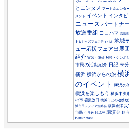
とエンタメ
アート＆エンタ
イベント
インタビ
メント
ニュース
パートナ
放送番組
ヨコハマ
吉田
地域
ト＆ジャズフェスティバル
ュー応援フェア出展
紹介
実習・研修
対談・シンポ
日記
市民の活動紹介
未
横
横浜
横浜からの旅
のイベント
横浜の
横浜を楽しもう
横浜中央
の市場開放日
横浜市との連携放
災
横浜金澤
浜市民メディア連絡会
講演会
市民
野毛
脱原発
生放送
Hana＊Hana