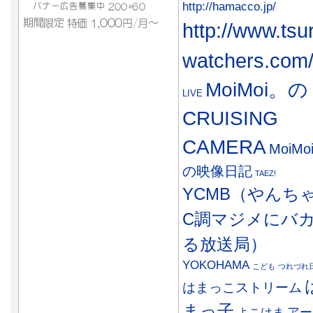
http://hamacco.jp/
http://www.tsu
watchers.com
MoiMoi。の
LIVE
CRUISING
CAMERA
MoiMo
の映像日記
TAEZ!
YCMB（やんち
C調マジメにバ
る放送局）
YOKOHAMA
こども
つれづれ
はまっこストリーム
まっ子
アー
よこはま