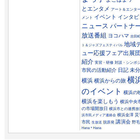
とエンタメ
アート＆エンタ
イベント
インタビ
メント
ニュース
パートナ
放送番組
ヨコハマ
吉田
地域
ト＆ジャズフェスティバル
ュー応援フェア出展
紹介
実習・研修
対談・シンポ
日記
市民の活動紹介
未
横
横浜
横浜からの旅
のイベント
横浜の
横浜を楽しもう
横浜中央
の市場開放日
横浜市との連携放
災
横浜金澤
浜市民メディア連絡会
講演会
市民
野毛
脱原発
生放送
Hana＊Hana