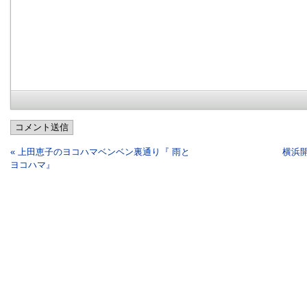
コメント送信
« 上田恵子のヨコハマベンベン裏通り『 雨と
横浜開
ヨコハマ』