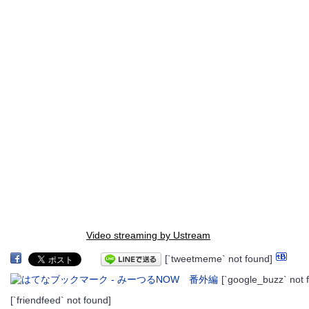
Video streaming by Ustream
[`tweetmeme` not found]
[`google_buzz` not 
[`friendfeed` not found]