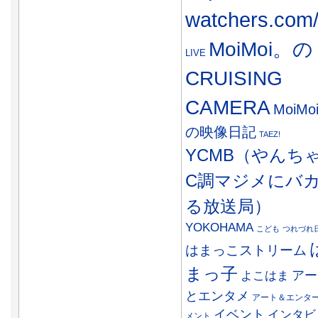
watchers.com
MoiMoi。の
LIVE
CRUISING
CAMERA
MoiMo
の映像日記
TAEZ!
YCMB（やんち
C調マジメにバ
る放送局）
YOKOHAMA
こども
つれづれ
はまっこストリーム
まっ子
アー
よこはま
とエンタメ
アート＆エンタ
イベント
インタビ
メント