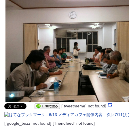
[`tweetmeme` not found]
[`google_buzz` not found]
[`friendfeed` not found]