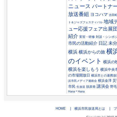
ニュース
パートナ
放送番組
ヨコハマ
吉田
地域
ト＆ジャズフェスティバル
ュー応援フェア出展
紹介
実習・研修
対談・シンポ
日記
市民の活動紹介
未
横
横浜
横浜からの旅
のイベント
横浜の
横浜を楽しもう
横浜中央
の市場開放日
横浜市との連携放
災
横浜金澤
浜市民メディア連絡会
講演会
市民
野毛
脱原発
生放送
Hana＊Hana
HOME
| 横浜市民放送局とは
| プ