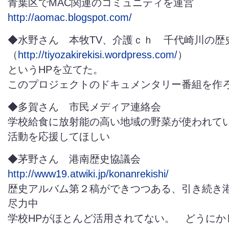
青葉区でMAC関連のコミュニティを運営
http://aomac.blogspot.com/
◆水野さん 本牧TV、介護ｃｈ 千代崎川の歴
（
http://tiyozakirekisi.wordpress.com/
）
というHPを立てた。
このプロジェクトのドキュメンタリー番組を作
◆多賀さん 市民メディア連絡会
学校給食に放射能の高い地域の野菜が使われて
活動を応援してほしい
◆茅野さん 港南歴史協議会
http://www19.atwiki.jp/konanrekishi/
歴史アルバム第２稿ができつつある、引き続き
尽力中
学校HPがほとんど活用されてない。 どうにか