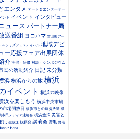
とエンタメ
アート＆エンターテー
イベント
インタビュー
メント
ニュース
パートナー局
放送番組
ヨコハマ
吉田町アー
地域デビ
ト＆ジャズフェスティバル
ュー応援フェア出展団体
紹介
実習・研修
対談・シンポジウム
日記
市民の活動紹介
未分類
横浜
横浜
横浜からの旅
のイベント
横浜の映像
横浜を楽しもう
横浜中央市場
の市場開放日
横浜市との連携放送
横
災害と
横浜金澤
浜市民メディア連絡会
講演会
市民
野毛
脱原発
生放送
野毛
Hana＊Hana