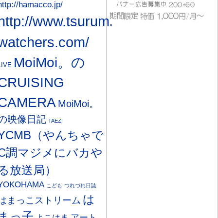
http://hamacco.jp/
http://www.tsurumi-
watchers.com/
MoiMoi。の
LIVE
CRUISING
CAMERA
MoiMoi。
の映像日記
TAEZ!
YCMB（やんちゃで
C調マジメにバカや
る放送局）
YOKOHAMA
こども
つれづれ日誌
は
はまっこストリーム
まっ子
アート
よこはま