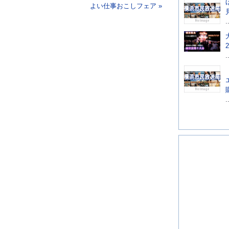
よい仕事おこしフェア »
.
.
.