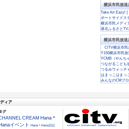
横浜市民放送
Take Art Eazy! [
ポートサイドス
横浜市民メディ
港北ふるさとTV
横浜市民放送
CITV横浜市民
Y150横浜市民
YCMB（やんち
つながるこども
つるみウォッチ
はまっこはまっ
みんなのCMプ
ディア
タグ
CHANNEL CREAM
Hana＊
Hanaイベント
Hana＊Hana日記