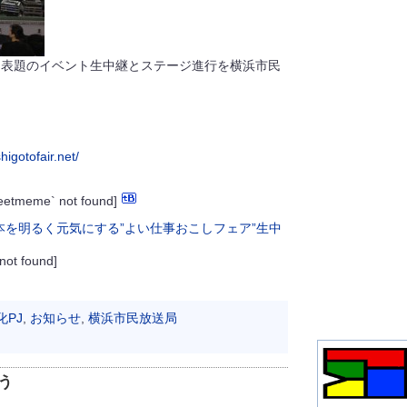
、表題のイベント生中継とステージ進行を横浜市民
higotofair.net/
weetmeme` not found]
 not found]
化PJ
,
お知らせ
,
横浜市民放送局
う