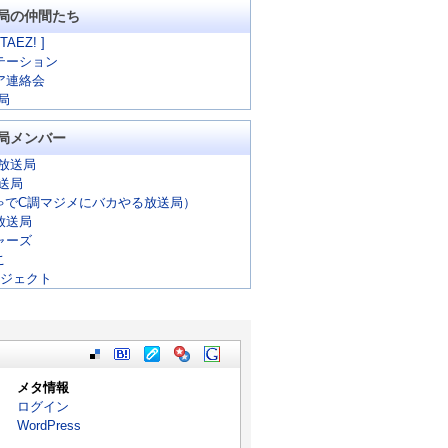
局の仲間たち
 TAEZ! ]
テーション
ア連絡会
局
局メンバー
放送局
放送局
ゃでC調マジメにバカやる放送局）
放送局
ャーズ
こ
ロジェクト
メタ情報
ログイン
WordPress