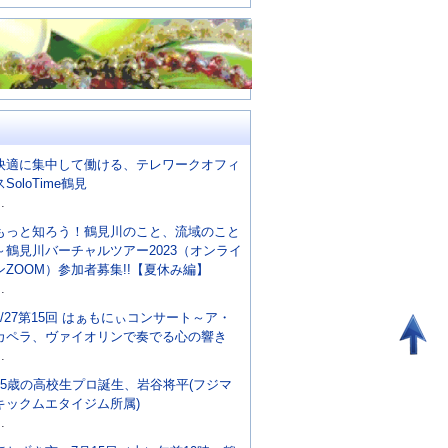
快適に集中して働ける、テレワークオフィ
スSoloTime鶴見
..
もっと知ろう！鶴見川のこと、流域のこと
～鶴見川バーチャルツアー2023（オンライ
ンZOOM）参加者募集!!【夏休み編】
..
8/27第15回 はぁもにぃコンサート～ア・
カペラ、ヴァイオリンで奏でる心の響き
..
15歳の高校生プロ誕生、岩谷将平(フジマ
キックムエタイジム所属)
..