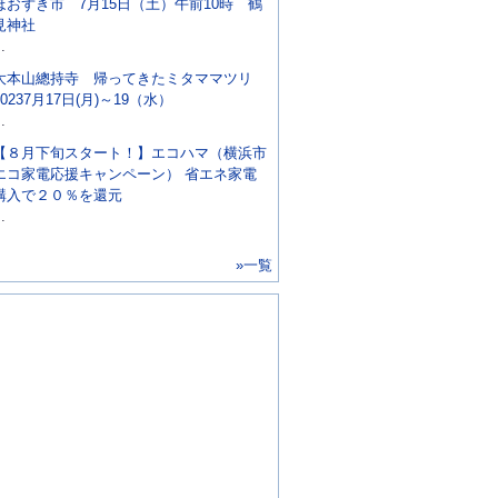
ほおずき市 7月15日（土）午前10時 鶴
見神社
..
大本山總持寺 帰ってきたミタママツリ
20237月17日(月)～19（水）
..
【８月下旬スタート！】エコハマ（横浜市
エコ家電応援キャンペーン） 省エネ家電
購入で２０％を還元
..
»一覧