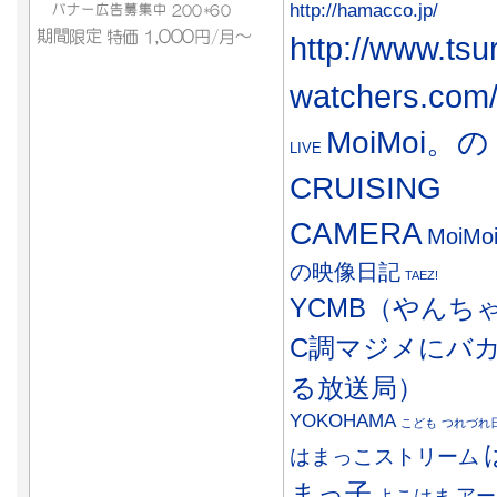
http://hamacco.jp/
http://www.tsu
watchers.com
MoiMoi。の
LIVE
CRUISING
CAMERA
MoiMo
の映像日記
TAEZ!
YCMB（やんち
C調マジメにバ
る放送局）
YOKOHAMA
こども
つれづれ
はまっこストリーム
まっ子
アー
よこはま