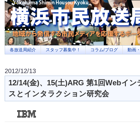
横浜の地域メディア、地域・市民・放送局・メディアを応援するポータルサイ
を目指します
各放送局紹介
スタッフ募集中！
コラム/ブログ
動画
2012/12/13
12/14(金)、15(土)ARG 第1回Web
スとインタラクション研究会