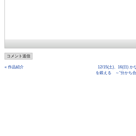
コメント送信
« 作品紹介
12/15(土)、16(日
を鍛える ～“分かち