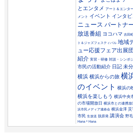
とエンタメ
アート＆エンタ
イベント
インタビ
メント
ニュース
パートナ
放送番組
ヨコハマ
吉田
地域
ト＆ジャズフェスティバル
ュー応援フェア出展
紹介
実習・研修
対談・シンポ
日記
市民の活動紹介
未
横
横浜
横浜からの旅
のイベント
横浜の
横浜を楽しもう
横浜中央
の市場開放日
横浜市との連携放
災
横浜金澤
浜市民メディア連絡会
講演会
市民
野毛
脱原発
生放送
Hana＊Hana