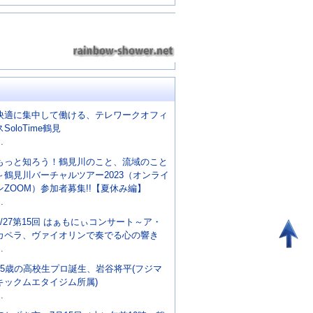
快適に集中して働ける、テレワークオフィ
スSoloTime鶴見
..
もっと知ろう！鶴見川のこと、流域のこと
～鶴見川バーチャルツアー2023（オンライ
ンZOOM）参加者募集!!【夏休み編】
..
8/27第15回 はぁもにぃコンサート～ア・
カペラ、ヴァイオリンで奏でる心の響き
..
15歳の高校生プロ誕生、岩谷将平(フジマ
キックムエタイジム所属)
..