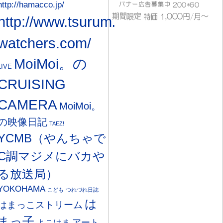
http://hamacco.jp/
http://www.tsurumi-
watchers.com/
MoiMoi。の
LIVE
CRUISING
CAMERA
MoiMoi。
の映像日記
TAEZ!
YCMB（やんちゃで
C調マジメにバカや
る放送局）
YOKOHAMA
こども
つれづれ日誌
は
はまっこストリーム
まっ子
アート
よこはま