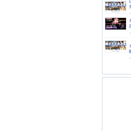
.
.
.