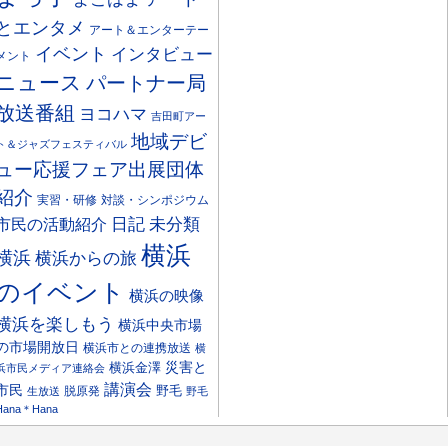
とエンタメ
アート＆エンターテー
イベント
インタビュー
メント
ニュース
パートナー局
放送番組
ヨコハマ
吉田町アー
地域デビ
ト＆ジャズフェスティバル
ュー応援フェア出展団体
紹介
実習・研修
対談・シンポジウム
日記
市民の活動紹介
未分類
横浜
横浜
横浜からの旅
のイベント
横浜の映像
横浜を楽しもう
横浜中央市場
の市場開放日
横浜市との連携放送
横
災害と
横浜金澤
浜市民メディア連絡会
講演会
市民
野毛
脱原発
生放送
野毛
Hana＊Hana