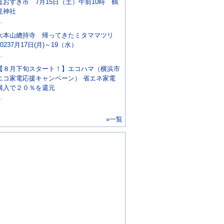
ほおずき市 7月15日（土）午前10時 鶴
見神社
..
大本山總持寺 帰ってきたミタママツリ
20237月17日(月)～19（水）
..
【８月下旬スタート！】エコハマ（横浜市
エコ家電応援キャンペーン） 省エネ家電
購入で２０％を還元
..
»一覧