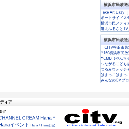
横浜市民放送
Take Art Eazy! [
ポートサイドス
横浜市民メディ
港北ふるさとTV
横浜市民放送
CITV横浜市民
Y150横浜市民
YCMB（やんち
つながるこども
つるみウォッチ
はまっこはまっ
みんなのCMプ
ディア
タグ
CHANNEL CREAM
Hana＊
Hanaイベント
Hana＊Hana日記