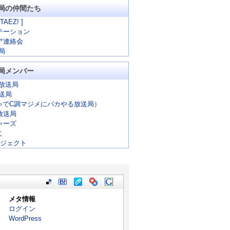
局の仲間たち
 TAEZ! ]
テーション
ア連絡会
局
局メンバー
放送局
放送局
ゃでC調マジメにバカやる放送局）
放送局
ャーズ
こ
ロジェクト
メタ情報
ログイン
WordPress