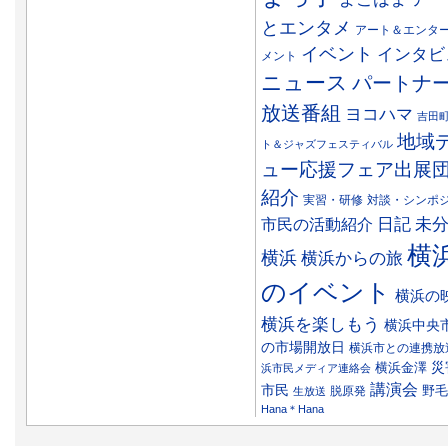
とエンタメ
アート＆エンタ
イベント
インタビ
メント
ニュース
パートナ
放送番組
ヨコハマ
吉田
地域
ト＆ジャズフェスティバル
ュー応援フェア出展
紹介
実習・研修
対談・シンポ
日記
市民の活動紹介
未
横
横浜
横浜からの旅
のイベント
横浜の
横浜を楽しもう
横浜中央
の市場開放日
横浜市との連携放
災
横浜金澤
浜市民メディア連絡会
講演会
市民
野毛
脱原発
生放送
Hana＊Hana