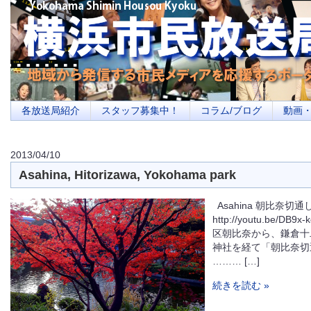
横浜の地域メディア、地域・市民・放送局・メディアを応援するポータルサイ
を目指します
各放送局紹介
スタッフ募集中！
コラム/ブログ
動画
2013/04/10
Asahina, Hitorizawa, Yokohama park
Asahina 朝比奈切通
http://youtu.be/D
区朝比奈から、鎌倉十
神社を経て「朝比奈
……… […]
続きを読む »