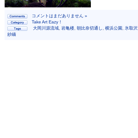
コメントはまだありません »
Take Art Eazy！
大岡川源流域
,
岩亀楼
,
朝比奈切通し
,
横浜公園
,
氷取沢
紗緬