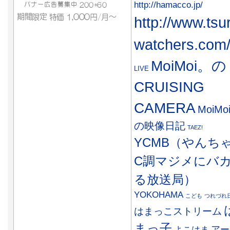
http://hamacco.jp/
http://www.tsu
watchers.com
MoiMoi。の
LIVE
CRUISING
CAMERA
MoiMo
の映像日記
TAEZ!
YCMB（やんち
C調マジメにバ
る放送局）
YOKOHAMA
こども
つれづれ
はまっこストリーム
まっ子
アー
よこはま