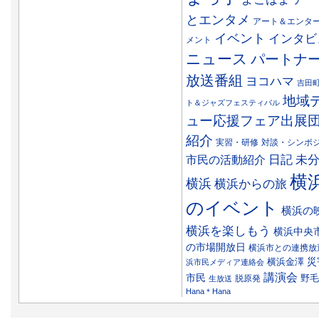
とエンタメ
アート＆エンタ
イベント
インタビ
メント
ニュース
パートナ
放送番組
ヨコハマ
吉田
地域
ト＆ジャズフェスティバル
ュー応援フェア出展
紹介
実習・研修
対談・シンポ
日記
市民の活動紹介
未
横
横浜
横浜からの旅
のイベント
横浜の
横浜を楽しもう
横浜中央
の市場開放日
横浜市との連携放
災
横浜金澤
浜市民メディア連絡会
講演会
市民
野毛
脱原発
生放送
Hana＊Hana