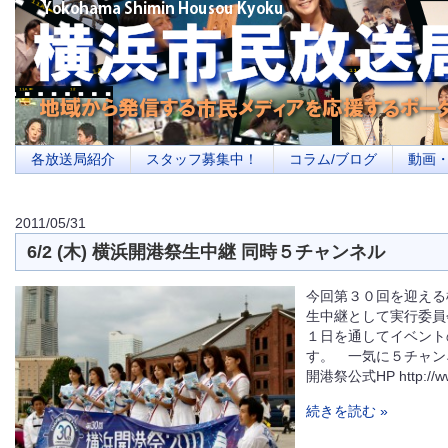
横浜の地域メディア、地域・市民・放送局・メディアを応援するポータルサイ
を目指します
各放送局紹介
スタッフ募集中！
コラム/ブログ
動画
2011/05/31
6/2 (木) 横浜開港祭生中継 同時５チャンネル
今回第３０回を迎える
生中継として実行委員
１日を通してイベント
す。 一気に５チャン
開港祭公式HP http://www
続きを読む »