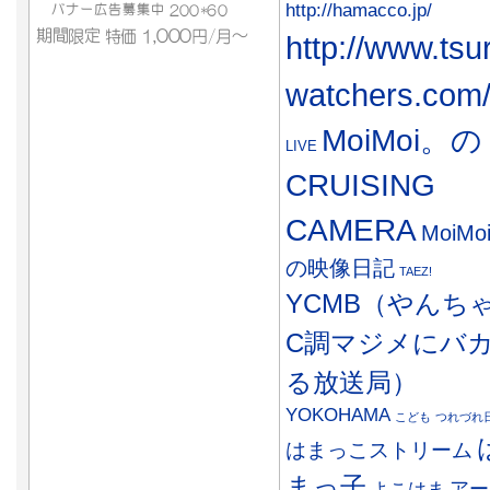
http://hamacco.jp/
http://www.tsu
watchers.com
MoiMoi。の
LIVE
CRUISING
CAMERA
MoiMo
の映像日記
TAEZ!
YCMB（やんち
C調マジメにバ
る放送局）
YOKOHAMA
こども
つれづれ
はまっこストリーム
まっ子
アー
よこはま