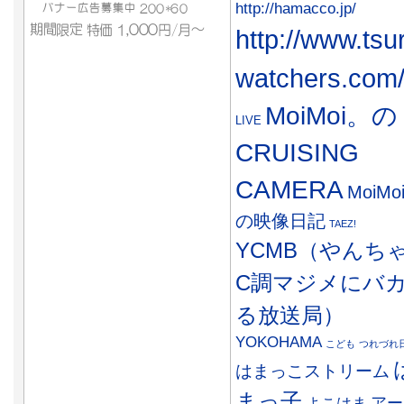
http://hamacco.jp/
http://www.tsu
watchers.com
MoiMoi。の
LIVE
CRUISING
CAMERA
MoiMo
の映像日記
TAEZ!
YCMB（やんち
C調マジメにバ
る放送局）
YOKOHAMA
こども
つれづれ
はまっこストリーム
まっ子
アー
よこはま