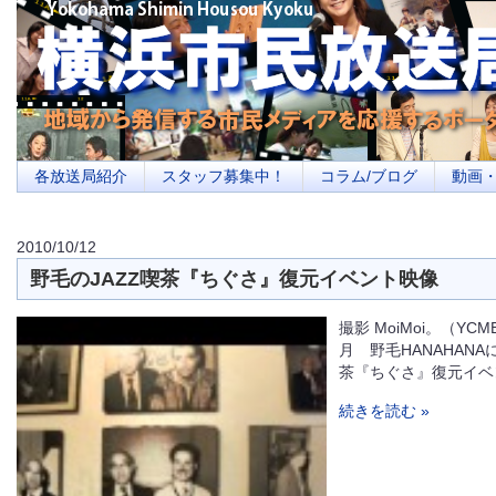
横浜の地域メディア、地域・市民・放送局・メディアを応援するポータルサイ
を目指します
各放送局紹介
スタッフ募集中！
コラム/ブログ
動画
2010/10/12
野毛のJAZZ喫茶『ちぐさ』復元イベント映像
撮影 MoiMoi。（Y
月 野毛HANAHANA
茶『ちぐさ』復元イベ
続きを読む »