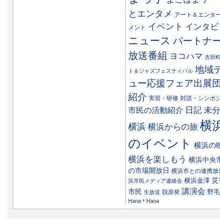
とエンタメ
アート＆エンタ
イベント
インタビ
メント
ニュース
パートナ
放送番組
ヨコハマ
吉田
地域
ト＆ジャズフェスティバル
ュー応援フェア出展
紹介
実習・研修
対談・シンポ
日記
市民の活動紹介
未
横
横浜
横浜からの旅
のイベント
横浜の
横浜を楽しもう
横浜中央
の市場開放日
横浜市との連携放
災
横浜金澤
浜市民メディア連絡会
講演会
市民
野毛
脱原発
生放送
Hana＊Hana