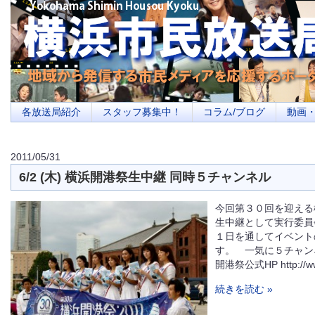
横浜の地域メディア、地域・市民・放送局・メディアを応援するポータルサイ
を目指します
各放送局紹介
スタッフ募集中！
コラム/ブログ
動画
2011/05/31
6/2 (木) 横浜開港祭生中継 同時５チャンネル
今回第３０回を迎える
生中継として実行委員
１日を通してイベント
す。 一気に５チャン
開港祭公式HP http://www
続きを読む »