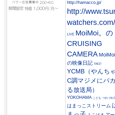
http://hamacco.jp/
http://www.tsu
watchers.com
MoiMoi。の
LIVE
CRUISING
CAMERA
MoiMo
の映像日記
TAEZ!
YCMB（やんち
C調マジメにバ
る放送局）
YOKOHAMA
こども
つれづれ
はまっこストリーム
まっ子
アー
よこはま