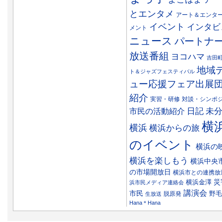
とエンタメ
アート＆エンタ
イベント
インタビ
メント
ニュース
パートナ
放送番組
ヨコハマ
吉田
地域
ト＆ジャズフェスティバル
ュー応援フェア出展
紹介
実習・研修
対談・シンポ
日記
市民の活動紹介
未
横
横浜
横浜からの旅
のイベント
横浜の
横浜を楽しもう
横浜中央
の市場開放日
横浜市との連携放
災
横浜金澤
浜市民メディア連絡会
講演会
市民
野毛
脱原発
生放送
Hana＊Hana