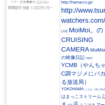
http://hamacco.jp/
http://www.tsu
watchers.com
MoiMoi。の
LIVE
CRUISING
CAMERA
MoiMo
の映像日記
TAEZ!
YCMB（やんち
C調マジメにバ
る放送局）
YOKOHAMA
こども
つれづれ
はまっこストリーム
まっ子
アー
よこはま