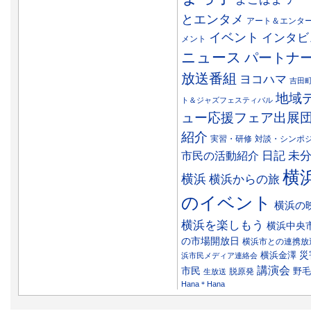
とエンタメ
アート＆エンタ
イベント
インタビ
メント
ニュース
パートナ
放送番組
ヨコハマ
吉田
地域
ト＆ジャズフェスティバル
ュー応援フェア出展
紹介
実習・研修
対談・シンポ
日記
市民の活動紹介
未
横
横浜
横浜からの旅
のイベント
横浜の
横浜を楽しもう
横浜中央
の市場開放日
横浜市との連携放
災
横浜金澤
浜市民メディア連絡会
講演会
市民
野毛
脱原発
生放送
Hana＊Hana