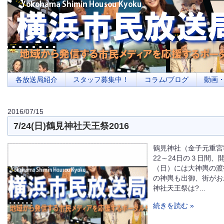
横浜の地域メディア、地域・市民・放送局・メディアを応援するポータルサイ
を目指します
各放送局紹介
スタッフ募集中！
コラム/ブログ
動画
2016/07/15
7/24(日)鶴見神社天王祭2016
鶴見神社（金子元重宮
22～24日の３日間、
（日）には大神輿の渡
の神輿も出御、街がお
神社天王祭は?…
続きを読む »