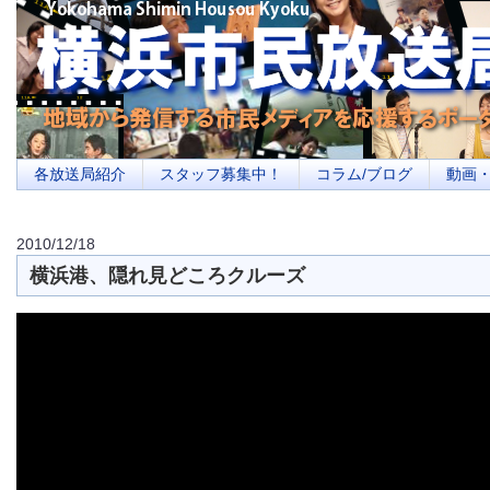
横浜の地域メディア、地域・市民・放送局・メディアを応援するポータルサイ
を目指します
各放送局紹介
スタッフ募集中！
コラム/ブログ
動画
2010/12/18
横浜港、隠れ見どころクルーズ