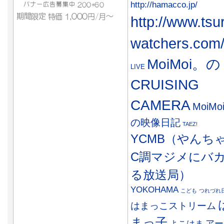
http://hamacco.jp/
http://www.tsu
watchers.com
MoiMoi。の
LIVE
CRUISING
CAMERA
MoiMo
の映像日記
TAEZ!
YCMB（やんち
C調マジメにバ
る放送局）
YOKOHAMA
こども
つれづれ
はまっこストリーム
まっ子
アー
よこはま