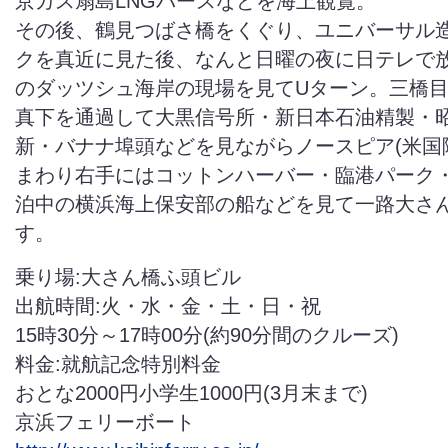
京ガス扇島LNGバースなどを海上観覧。
その後、鶴見つばさ橋をくぐり、ユニバーサル
クを真近に見た後、なんと日曜の夜に日テレで放映
のダッツシュ海岸の現場を見てUターン。三橋
真下を通過して大黒信号所・新日本石油精製・
新・バナナ埠頭などを見ながらノースピア(米国
まわり右手にはコットンハーバー・臨港パーク
泊中の横浜海上保安部の船などを見て一路大さ
す。
乗り場:大さん橋ふ頭ビル
出航時間:火・水・金・土・日・祝
15時30分～17時00分(約90分間のクルーズ)
料金:就航記念特別料金
おとな2000円小学生1000円(3月末まで)
京浜フェリーボート