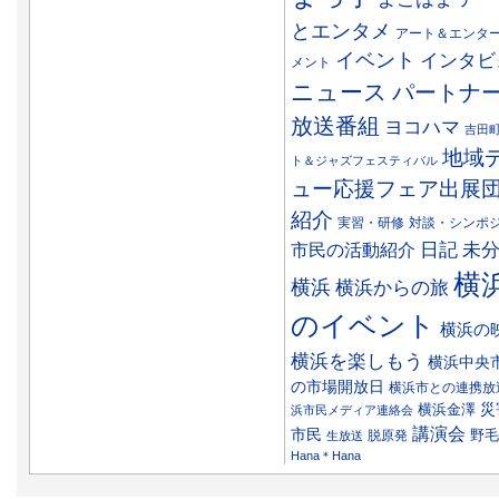
とエンタメ
アート＆エンタ
イベント
インタビ
メント
ニュース
パートナ
放送番組
ヨコハマ
吉田
地域
ト＆ジャズフェスティバル
ュー応援フェア出展
紹介
実習・研修
対談・シンポ
日記
市民の活動紹介
未
横
横浜
横浜からの旅
のイベント
横浜の
横浜を楽しもう
横浜中央
の市場開放日
横浜市との連携放
災
横浜金澤
浜市民メディア連絡会
講演会
市民
野毛
脱原発
生放送
Hana＊Hana