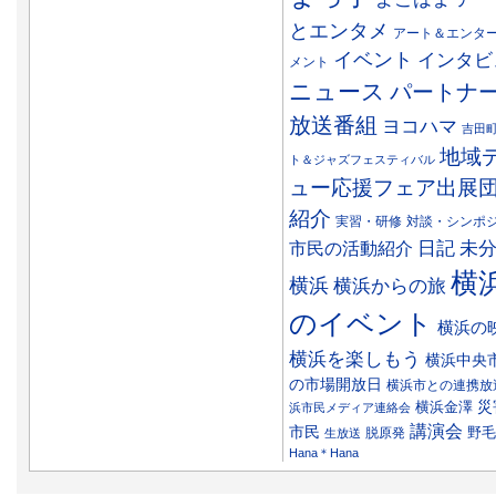
とエンタメ
アート＆エンタ
イベント
インタビ
メント
ニュース
パートナ
放送番組
ヨコハマ
吉田
地域
ト＆ジャズフェスティバル
ュー応援フェア出展
紹介
実習・研修
対談・シンポ
日記
市民の活動紹介
未
横
横浜
横浜からの旅
のイベント
横浜の
横浜を楽しもう
横浜中央
の市場開放日
横浜市との連携放
災
横浜金澤
浜市民メディア連絡会
講演会
市民
野毛
脱原発
生放送
Hana＊Hana