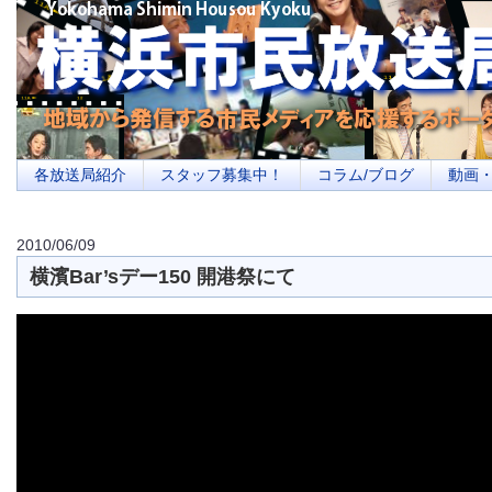
横浜の地域メディア、地域・市民・放送局・メディアを応援するポータルサイ
を目指します
各放送局紹介
スタッフ募集中！
コラム/ブログ
動画
2010/06/09
横濱Bar’sデー150 開港祭にて