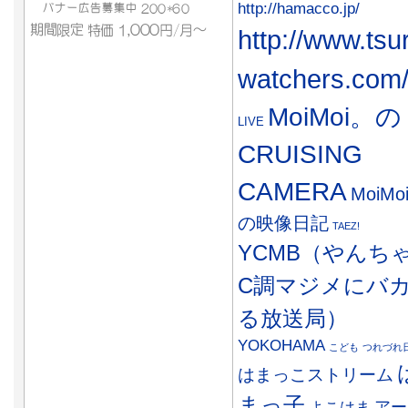
http://hamacco.jp/
http://www.tsu
watchers.com
MoiMoi。の
LIVE
CRUISING
CAMERA
MoiMo
の映像日記
TAEZ!
YCMB（やんち
C調マジメにバ
る放送局）
YOKOHAMA
こども
つれづれ
はまっこストリーム
まっ子
アー
よこはま