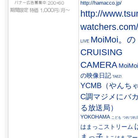
http://hamacco.jp/
http://www.tsu
watchers.com
MoiMoi。の
LIVE
CRUISING
CAMERA
MoiMo
の映像日記
TAEZ!
YCMB（やんち
C調マジメにバ
る放送局）
YOKOHAMA
こども
つれづれ
はまっこストリーム
まっ子
アー
よこはま