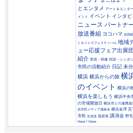
とエンタメ
アート＆エンタ
イベント
インタビ
メント
ニュース
パートナ
放送番組
ヨコハマ
吉田
地域
ト＆ジャズフェスティバル
ュー応援フェア出展
紹介
実習・研修
対談・シンポ
日記
市民の活動紹介
未
横
横浜
横浜からの旅
のイベント
横浜の
横浜を楽しもう
横浜中央
の市場開放日
横浜市との連携放
災
横浜金澤
浜市民メディア連絡会
講演会
市民
野毛
脱原発
生放送
Hana＊Hana