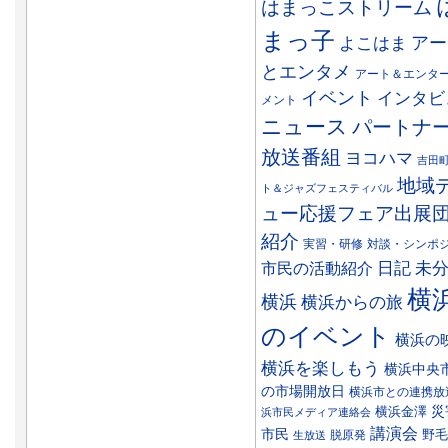
はまっこストリーム
まっ子
アー
よこはま
とエンタメ
アート＆エンタ
イベント
インタビ
メント
ニュース
パートナ
放送番組
ヨコハマ
吉田
地域
ト＆ジャズフェスティバル
ュー応援フェア出展
紹介
実習・研修
対談・シンポ
日記
市民の活動紹介
未
横
横浜
横浜からの旅
のイベント
横浜の
横浜を楽しもう
横浜中央
の市場開放日
横浜市との連携放
災
横浜金澤
浜市民メディア連絡会
講演会
市民
野毛
脱原発
生放送