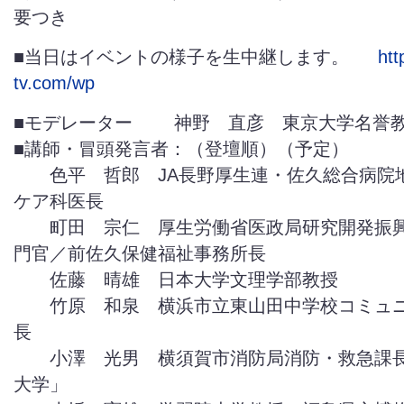
要つき
■当日はイベントの様子を生中継します。
htt
tv.com/wp
■モデレーター 神野 直彦 東京大学名誉
■講師・冒頭発言者：（登壇順）（予定）
色平 哲郎 JA長野厚生連・佐久総合病院
ケア科医長
町田 宗仁 厚生労働省医政局研究開発振興
門官／前佐久保健福祉事務所長
佐藤 晴雄 日本大学文理学部教授
竹原 和泉 横浜市立東山田中学校コミュニ
長
小澤 光男 横須賀市消防局消防・救急課長
大学」