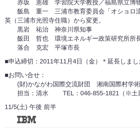
赤坂 憲雄 学習院大学教授／福島県立博
飯島 重一 三浦市教育委員会「オショロ流
英（三浦市光照寺住職）から変更。
黒岩 祐治 神奈川県知事
飯田 哲也 環境エネルギー政策研究所所
落合 克宏 平塚市長
■申込締切：2011年11月4日（金）＊延長しま
■お問い合せ：
(財)かながわ国際交流財団 湘南国際村学術
担当：清水 TEL：046-855-1821（※
11/5(土) 午後 前半