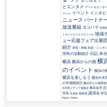
とエンタメ
アート＆エンタ
イベント
インタビ
メント
ニュース
パートナ
放送番組
ヨコハマ
吉田
地域
ト＆ジャズフェスティバル
ュー応援フェア出展
紹介
実習・研修
対談・シンポ
日記
市民の活動紹介
未
横
横浜
横浜からの旅
のイベント
横浜の
横浜を楽しもう
横浜中央
の市場開放日
横浜市との連携放
災
横浜金澤
浜市民メディア連絡会
講演会
市民
野毛
脱原発
生放送
Hana＊Hana