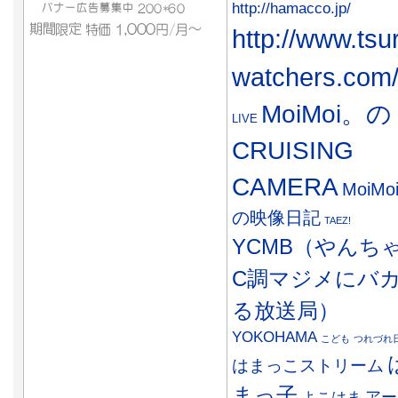
http://hamacco.jp/
http://www.tsu
watchers.com
MoiMoi。の
LIVE
CRUISING
CAMERA
MoiMo
の映像日記
TAEZ!
YCMB（やんち
C調マジメにバ
る放送局）
YOKOHAMA
こども
つれづれ
はまっこストリーム
まっ子
アー
よこはま