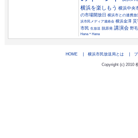
横浜を楽しもう
横浜中央
の市場開放日
横浜市との連携放
災
横浜金澤
浜市民メディア連絡会
講演会
市民
野毛
脱原発
生放送
Hana＊Hana
HOME
| 横浜市民放送局とは
| プ
Copyright (c) 2