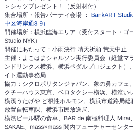
＞シャツプレゼント！（反射材付）
集合場所・報告パーティ会場 ：
BankART Stu
中区海岸通3-9）
開催場所：横浜臨海エリア（受付スタート・ゴール
Studio NYK）
開催にあたって：小雨決行 晴天祈願 荒天中止
主催：よこはまシャルソン実行委員会（経堂マ
ンドリンクス横浜、横浜ペダルプロジェクト）
イト運動事務局
協力：シクロポリタンジャパン、象の鼻カフェ
クチーハウス東京、ベロタクシー横浜、横濱い
横濱うたげや ど根性ホルモン、横浜市道路局総
放置自転車課、横浜市民放送局、
横濱ビール驛の食卓、BAR de 南極料理人 Mirai、Ca
SAKAE、mass×mass 関内フューチャーセンタ