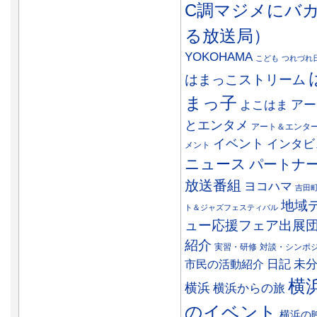
C調マジメにバ
る放送局）
YOKOHAMA
こども
つれづれ
はまっこストリーム
まっ子
アー
よこはま
とエンタメ
アート＆エンタ
イベント
インタビ
メント
ニュース
パートナ
放送番組
ヨコハマ
吉田
地域
ト＆ジャズフェスティバル
ュー応援フェア出展
紹介
実習・研修
対談・シンポ
日記
市民の活動紹介
未
横
横浜
横浜からの旅
のイベント
横浜の