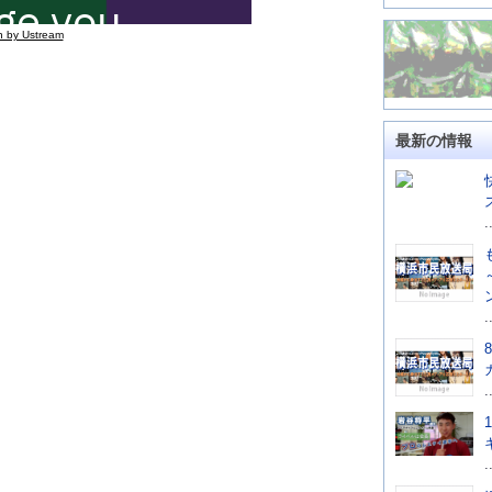
n by Ustream
最新の情報
.
.
.
.