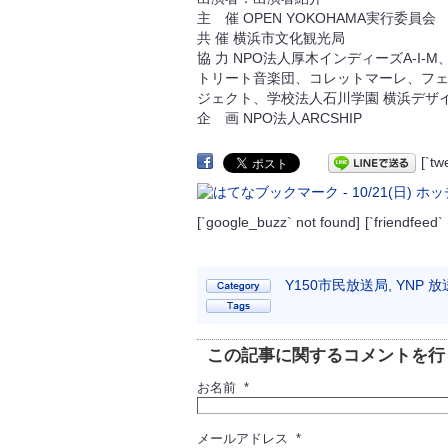
主 催 OPEN YOKOHAMA実行委員会
共 催 横浜市文化観光局
協 力 NPO法人厚木インディーズA-I
トリート音楽団、コレットマーレ、フェ
ジェクト、学校法人石川学園 横浜デザ
企 画 NPO法人ARCSHIP
[`t
[`google_buzz` not found]
[`friendfeed`
Y150市民放送局
,
YNP 
この記事に関するコメントを行
お名前 *
メールアドレス *