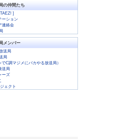
局の仲間たち
 TAEZ! ]
テーション
ア連絡会
局
局メンバー
放送局
放送局
ゃでC調マジメにバカやる放送局）
放送局
ャーズ
こ
ロジェクト