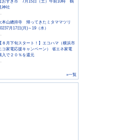
ほおずき市 7月15日（土）午前10時 鶴
見神社
..
大本山總持寺 帰ってきたミタママツリ
20237月17日(月)～19（水）
..
【８月下旬スタート！】エコハマ（横浜市
エコ家電応援キャンペーン） 省エネ家電
購入で２０％を還元
..
»一覧