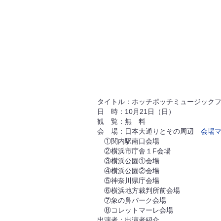
タイトル：ホッチポッチミュージック
日 時：10月21日（日）
観 覧：無 料
会 場：日本大通りとその周辺
会場
①関内駅南口会場
②横浜市庁舎１F会場
③横浜公園①会場
④横浜公園②会場
⑤神奈川県庁会場
⑥横浜地方裁判所前会場
⑦象の鼻パーク会場
⑧コレットマーレ会場
出演者：出演者紹介