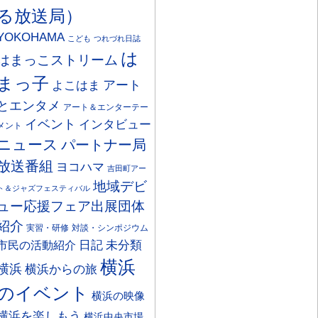
る放送局）
YOKOHAMA
こども
つれづれ日誌
は
はまっこストリーム
まっ子
アート
よこはま
とエンタメ
アート＆エンターテー
イベント
インタビュー
メント
ニュース
パートナー局
放送番組
ヨコハマ
吉田町アー
地域デビ
ト＆ジャズフェスティバル
ュー応援フェア出展団体
紹介
実習・研修
対談・シンポジウム
日記
市民の活動紹介
未分類
横浜
横浜
横浜からの旅
のイベント
横浜の映像
横浜を楽しもう
横浜中央市場