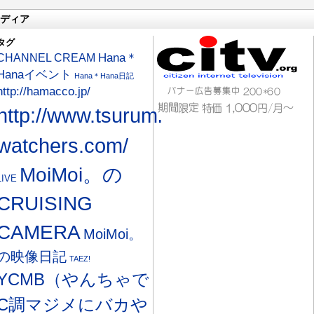
ディア
タグ
CHANNEL CREAM
Hana＊
Hanaイベント
Hana＊Hana日記
http://hamacco.jp/
http://www.tsurumi-
watchers.com/
MoiMoi。の
LIVE
CRUISING
CAMERA
MoiMoi。
の映像日記
TAEZ!
YCMB（やんちゃで
C調マジメにバカや