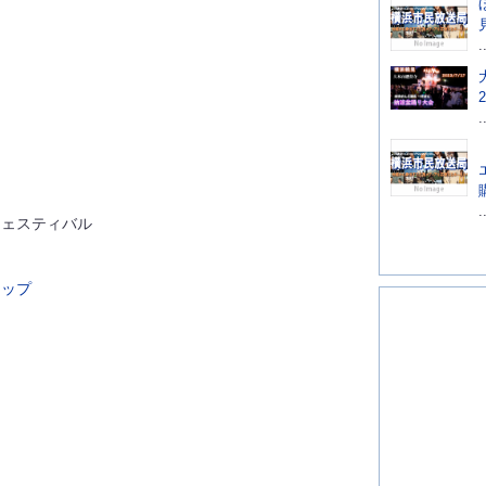
.
.
.
フェスティバル
マップ