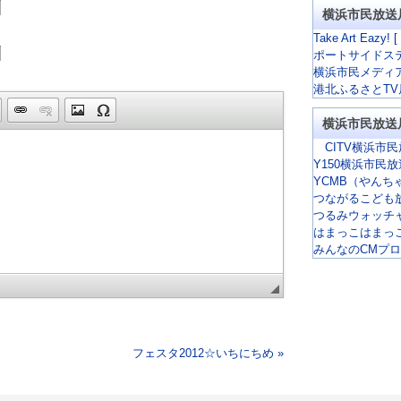
横浜市民放送
Take Art Eazy! [
ポートサイドス
横浜市民メディ
港北ふるさとTV
横浜市民放送
CITV横浜市民
Y150横浜市民
YCMB（やんち
つながるこども
つるみウォッチ
はまっこはまっ
みんなのCMプ
フェスタ2012☆いちにちめ »