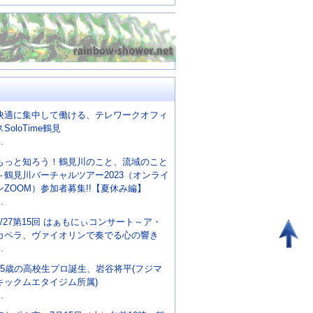
快適に集中して働ける、テレワークオフィ
スSoloTime鶴見
..
もっと知ろう！鶴見川のこと、流域のこと
～鶴見川バーチャルツアー2023（オンライ
ンZOOM）参加者募集!!【夏休み編】
..
8/27第15回 はぁもにぃコンサート～ア・
カペラ、ヴァイオリンで奏でる心の響き
..
15歳の高校生プロ誕生、岩谷将平(フジマ
キックムエタイジム所属)
..