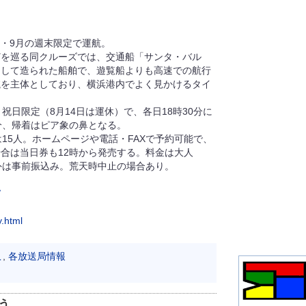
8・9月の週末限定で運航。
どを巡る同クルーズでは、交通船「サンタ・バル
として造られた船舶で、遊覧船よりも高速での航行
航を主体としており、横浜港内でよく見かけるタイ
。
日限定（8月14日は運休）で、各日18時30分に
分、帰着はピア象の鼻となる。
15人。ホームページや電話・FAXで予約可能で、
合は当日券も12時から発売する。料金は大人
券以外は事前振込み。荒天時中止の場合あり。
/
y.html
こ
,
各放送局情報
う