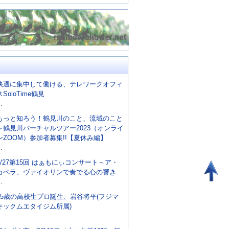
快適に集中して働ける、テレワークオフィ
スSoloTime鶴見
..
もっと知ろう！鶴見川のこと、流域のこと
～鶴見川バーチャルツアー2023（オンライ
ンZOOM）参加者募集!!【夏休み編】
..
8/27第15回 はぁもにぃコンサート～ア・
カペラ、ヴァイオリンで奏でる心の響き
..
15歳の高校生プロ誕生、岩谷将平(フジマ
キックムエタイジム所属)
..