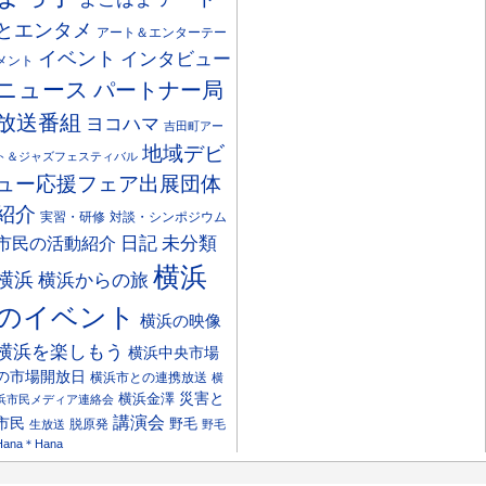
とエンタメ
アート＆エンターテー
イベント
インタビュー
メント
ニュース
パートナー局
放送番組
ヨコハマ
吉田町アー
地域デビ
ト＆ジャズフェスティバル
ュー応援フェア出展団体
紹介
実習・研修
対談・シンポジウム
日記
市民の活動紹介
未分類
横浜
横浜
横浜からの旅
のイベント
横浜の映像
横浜を楽しもう
横浜中央市場
の市場開放日
横浜市との連携放送
横
災害と
横浜金澤
浜市民メディア連絡会
講演会
市民
野毛
脱原発
生放送
野毛
Hana＊Hana