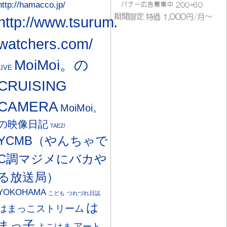
http://hamacco.jp/
http://www.tsurumi-
watchers.com/
MoiMoi。の
LIVE
CRUISING
CAMERA
MoiMoi。
の映像日記
TAEZ!
YCMB（やんちゃで
C調マジメにバカや
る放送局）
YOKOHAMA
こども
つれづれ日誌
は
はまっこストリーム
まっ子
アート
よこはま