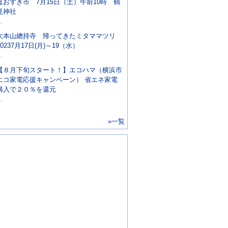
ほおずき市 7月15日（土）午前10時 鶴
見神社
..
大本山總持寺 帰ってきたミタママツリ
20237月17日(月)～19（水）
..
【８月下旬スタート！】エコハマ（横浜市
エコ家電応援キャンペーン） 省エネ家電
購入で２０％を還元
..
»一覧