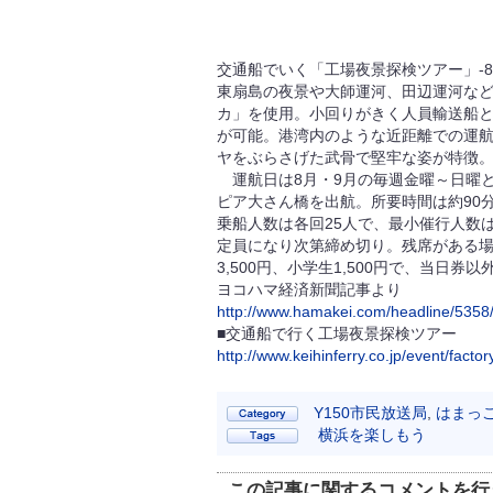
交通船でいく「工場夜景探検ツアー」-
東扇島の夜景や大師運河、田辺運河な
カ」を使用。小回りがきく人員輸送船
が可能。港湾内のような近距離での運
ヤをぶらさげた武骨で堅牢な姿が特徴
運航日は8月・9月の毎週金曜～日曜と祝
ピア大さん橋を出航。所要時間は約90
乗船人数は各回25人で、最小催行人数は
定員になり次第締め切り。残席がある場
3,500円、小学生1,500円で、当日
ヨコハマ経済新聞記事より
http://www.hamakei.com/headline/5358
■交通船で行く工場夜景探検ツアー
http://www.keihinferry.co.jp/event/factor
Y150市民放送局
,
はまっ
横浜を楽しもう
この記事に関するコメントを行