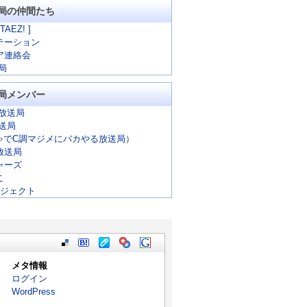
局の仲間たち
 TAEZ! ]
テーション
ア連絡会
局
局メンバー
放送局
放送局
ゃでC調マジメにバカやる放送局）
放送局
ャーズ
こ
ロジェクト
メタ情報
ログイン
WordPress