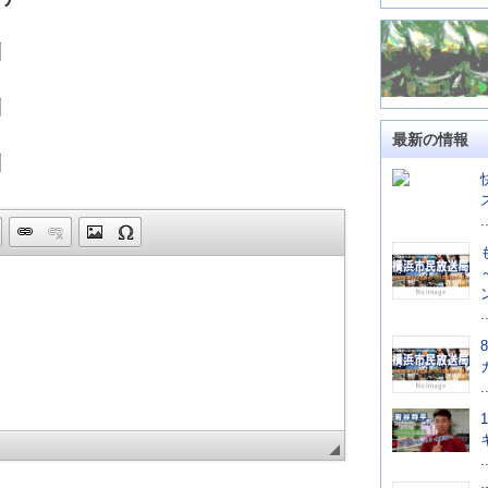
最新の情報
.
.
.
.