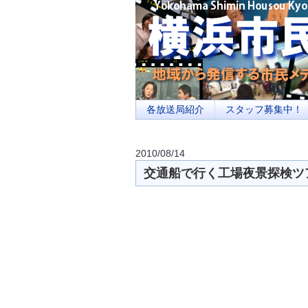
横浜の地域メディア、地域・市民・放送局・
を目指します
各放送局紹介
スタッフ募集中！
2010/08/14
交通船で行く工場夜景探検ツ