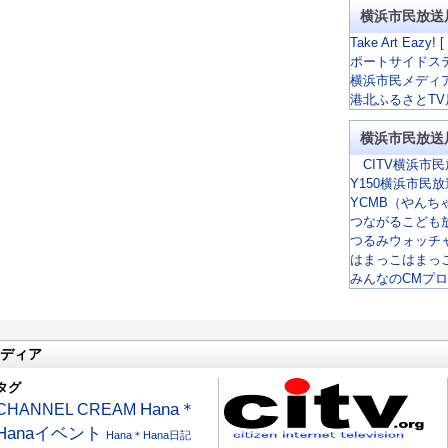
横浜市民放送
Take Art Eazy! [
ポートサイドス
横浜市民メディ
港北ふるさとTV
横浜市民放送
CITV横浜市民
Y150横浜市民
YCMB（やんち
つながるこども
つるみウォッチ
はまっこはまっ
みんなのCMプ
ディア
タグ
CHANNEL CREAM
Hana＊
Hanaイベント
Hana＊Hana日記