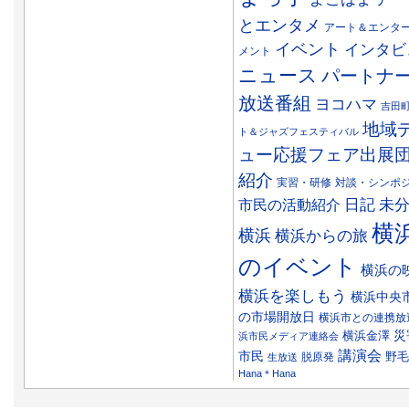
とエンタメ
アート＆エンタ
イベント
インタビ
メント
ニュース
パートナ
放送番組
ヨコハマ
吉田
地域
ト＆ジャズフェスティバル
ュー応援フェア出展
紹介
実習・研修
対談・シンポ
日記
市民の活動紹介
未
横
横浜
横浜からの旅
のイベント
横浜の
横浜を楽しもう
横浜中央
の市場開放日
横浜市との連携放
災
横浜金澤
浜市民メディア連絡会
講演会
市民
野毛
脱原発
生放送
Hana＊Hana