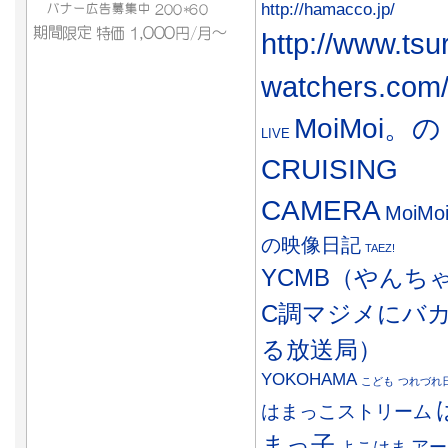
http://hamacco.jp/
http://www.tsu
watchers.com
MoiMoi。の
LIVE
CRUISING
CAMERA
MoiMo
の映像日記
TAEZ!
YCMB（やんち
C調マジメにバ
る放送局）
YOKOHAMA
こども
つれづれ
はまっこストリーム
まっ子
アー
よこはま