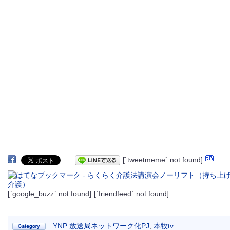
[`tweetmeme` not found]
[`google_buzz` not found]
[`friendfeed` not found]
YNP 放送局ネットワーク化PJ
,
本牧tv