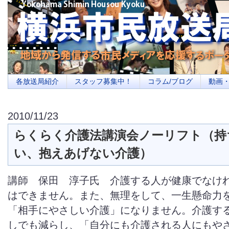
横浜の地域メディア、地域・市民・放送局・メディアを応援するポータルサイ
を目指します
各放送局紹介
スタッフ募集中！
コラム/ブログ
動画
2010/11/23
らくらく介護法講演会ノーリフト（持
い、抱えあげない介護）
講師 保田 淳子氏 介護する人が健康でなけ
はできません。また、無理をして、一生懸命力
「相手にやさしい介護」になりません。介護す
しでも減らし、「自分にも介護される人にもや