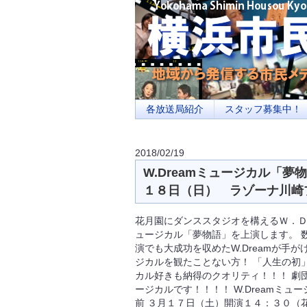
横浜の地域メディア、地域・市民・放送局・
を目指します
各放送局紹介
スタッフ募集中！
2018/02/19
W.Dreamミュージカル「
１８日（日） ラゾーナ川崎
花月園にダンススタジオを構えるＷ．
ュージカル「夢物語」を上演します。 
演でも大成功を収めたW.Dreamが手
ジカルを観たことない方！ 「人生の初
カル好きも納得のクオリティ！！！ 劇
ージカルです！！！！ W.Dreamミ
前 ３月１７日（土）開演１４：３０（