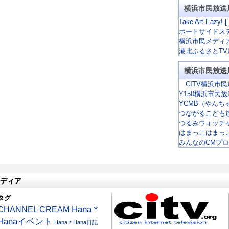
横浜市民放送
Take Art Eazy! [
ポートサイドス
横浜市民メディ
港北ふるさとTV
横浜市民放送
CITV横浜市民
Y150横浜市民
YCMB（やんち
つながるこども
つるみウォッチ
はまっこはまっ
みんなのCMプ
ディア
タグ
CHANNEL CREAM
Hana＊
Hanaイベント
Hana＊Hana日記