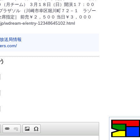
０（月チーム） ３月１８日（日）開演１７：００
 プラザソル （川崎市幸区堀川町７２－１ ラゾー
全席指定］ 前売￥２，５００ 当日￥３，０００
dream-e/entry-12348645102.html
放送局情報
hers.com/
う