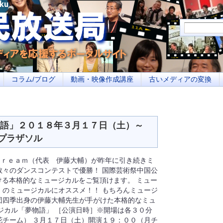
メディアを応援するポータルサイト あなたの街のイベント告知、若者参加への取り
コラム/ブログ
動画・映像作成講座
古いメディアの変換
夢物語」２０１８年３月１７日（土）～
プラザソル
Ｄｒｅａｍ（代表 伊藤大輔）が昨年に引き続きミ
数々のダンスコンテストで優勝！ 国際芸術祭中国公
がける本格的なミュージカルをご覧頂けます。 ミュー
」のミュージカルにオススメ！！ もちろんミュージ
団四季出身の伊藤大輔先生が手がけた本格的なミュ
ュージカル「夢物語」 ［公演日時］※開場は各３０分
花チーム） ３月１７日（土）開演１９：００（月チ