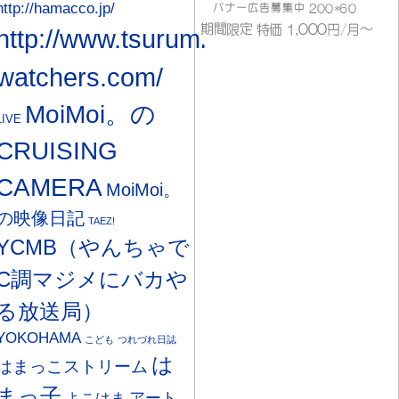
http://hamacco.jp/
http://www.tsurumi-
watchers.com/
MoiMoi。の
LIVE
CRUISING
CAMERA
MoiMoi。
の映像日記
TAEZ!
YCMB（やんちゃで
C調マジメにバカや
る放送局）
YOKOHAMA
こども
つれづれ日誌
は
はまっこストリーム
まっ子
アート
よこはま