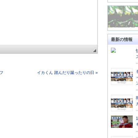
最新の情報
.
進フ
イカくん 踏んだり蹴ったりの日 »
.
.
.