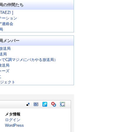
局の仲間たち
 TAEZ! ]
テーション
ア連絡会
局
局メンバー
放送局
放送局
ゃでC調マジメにバカやる放送局）
放送局
ャーズ
こ
ロジェクト
メタ情報
ログイン
WordPress