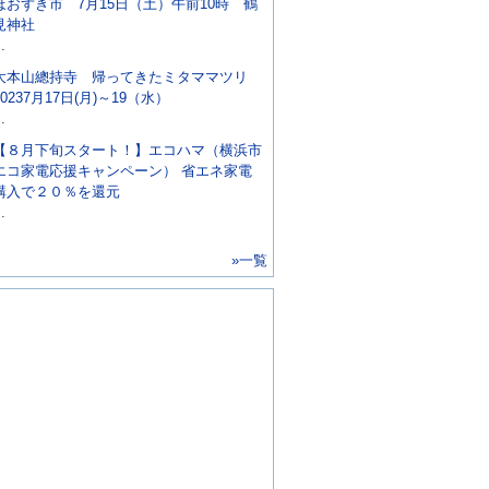
ほおずき市 7月15日（土）午前10時 鶴
見神社
..
大本山總持寺 帰ってきたミタママツリ
20237月17日(月)～19（水）
..
【８月下旬スタート！】エコハマ（横浜市
エコ家電応援キャンペーン） 省エネ家電
購入で２０％を還元
..
»一覧