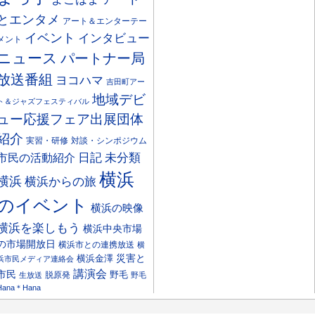
とエンタメ
アート＆エンターテー
イベント
インタビュー
メント
ニュース
パートナー局
放送番組
ヨコハマ
吉田町アー
地域デビ
ト＆ジャズフェスティバル
ュー応援フェア出展団体
紹介
実習・研修
対談・シンポジウム
日記
市民の活動紹介
未分類
横浜
横浜
横浜からの旅
のイベント
横浜の映像
横浜を楽しもう
横浜中央市場
の市場開放日
横浜市との連携放送
横
災害と
横浜金澤
浜市民メディア連絡会
講演会
市民
野毛
脱原発
生放送
野毛
Hana＊Hana