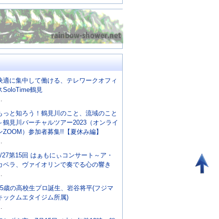
快適に集中して働ける、テレワークオフィ
スSoloTime鶴見
..
もっと知ろう！鶴見川のこと、流域のこと
～鶴見川バーチャルツアー2023（オンライ
ンZOOM）参加者募集!!【夏休み編】
..
8/27第15回 はぁもにぃコンサート～ア・
カペラ、ヴァイオリンで奏でる心の響き
..
15歳の高校生プロ誕生、岩谷将平(フジマ
キックムエタイジム所属)
..