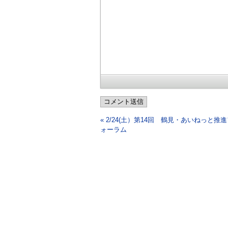
コメント送信
« 2/24(土）第14回 鶴見・あいねっと推
ォーラム