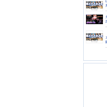
.
.
.