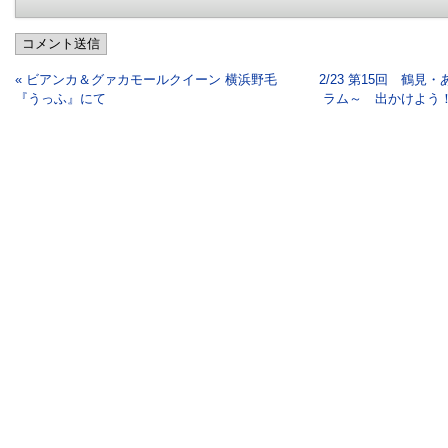
コメント送信
« ビアンカ＆グァカモールクイーン 横浜野毛
2/23 第15回 鶴
『うっふ』にて
ラム～ 出かけよう