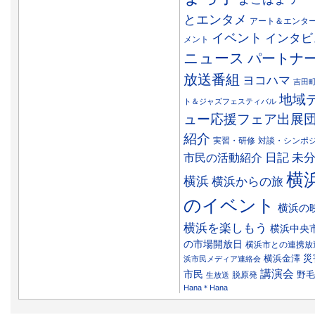
とエンタメ
アート＆エンタ
イベント
インタビ
メント
ニュース
パートナ
放送番組
ヨコハマ
吉田
地域
ト＆ジャズフェスティバル
ュー応援フェア出展
紹介
実習・研修
対談・シンポ
日記
市民の活動紹介
未
横
横浜
横浜からの旅
のイベント
横浜の
横浜を楽しもう
横浜中央
の市場開放日
横浜市との連携放
災
横浜金澤
浜市民メディア連絡会
講演会
市民
野毛
脱原発
生放送
Hana＊Hana