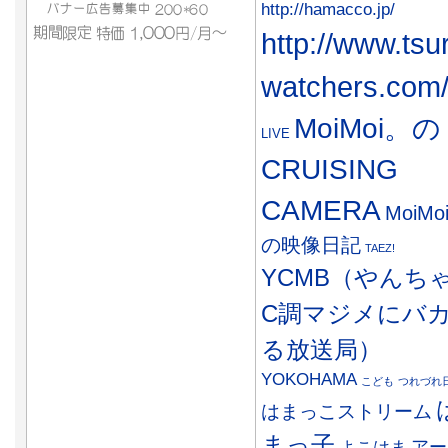
http://hamacco.jp/
http://www.tsu
watchers.com
MoiMoi。の
LIVE
CRUISING
CAMERA
MoiMo
の映像日記
TAEZ!
YCMB（やんち
C調マジメにバ
る放送局）
YOKOHAMA
こども
つれづれ
はまっこストリーム
まっ子
アー
よこはま