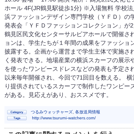
ホール 4F(JR鶴見駅徒歩1分) ※入場無料 学
浜ファッションデザイン専門学校（ＹＦＤ）の
発表会「ＹＦＤファッションコレクション」が2月
鶴見区民文化センターサルビアホールで開催され
ョンは、学生たちが１年間の成果をファッショ
披露する。企画から運営まで学生主体で実施さ
く発表できる。地場産業の横浜スカーフの展示
を使ったワンピースドレスなどの発表も予定され
以来毎年開催され、今回で71回目を数える。 
り提供されているスカーフで制作したワンピー
がある。見応えがあり、おススメです。
つるみウォッチャーズ
,
各放送局情報
http://www.tsurumi-watchers.com/