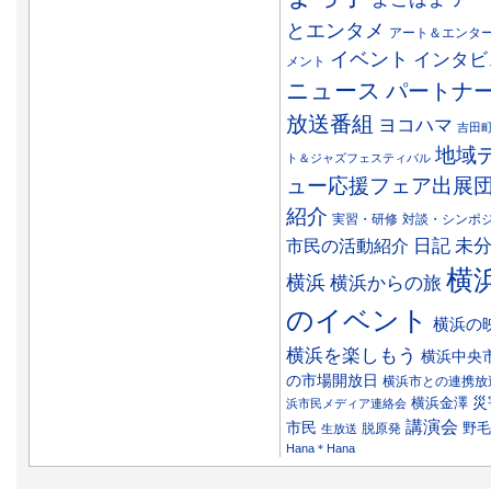
とエンタメ
アート＆エンタ
イベント
インタビ
メント
ニュース
パートナ
放送番組
ヨコハマ
吉田
地域
ト＆ジャズフェスティバル
ュー応援フェア出展
紹介
実習・研修
対談・シンポ
日記
市民の活動紹介
未
横
横浜
横浜からの旅
のイベント
横浜の
横浜を楽しもう
横浜中央
の市場開放日
横浜市との連携放
災
横浜金澤
浜市民メディア連絡会
講演会
市民
野毛
脱原発
生放送
Hana＊Hana