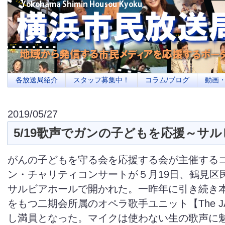
横浜の地域メディア、地域・市民・放送局・メディアを応援するポータルサイ
を目指します
各放送局紹介
スタッフ募集中！
コラム/ブログ
動画
2019/05/27
5/19歌声でガンの子どもを応援～サ
がんの子どもを守る会を応援する会が主催する
ン・チャリティコンサートが５月19日、鶴見区
サルビアホールで開かれた。一昨年に引き続き
をもつ二期会所属のオペラ歌手ユニット【The J
し満員となった。マイクは使わない生の歌声に魅