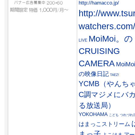
http://hamacco.jp/
http://www.tsu
watchers.com
MoiMoi。の
LIVE
CRUISING
CAMERA
MoiMo
の映像日記
TAEZ!
YCMB（やんち
C調マジメにバ
る放送局）
YOKOHAMA
こども
つれづれ
はまっこストリーム
まっ子
アー
よこはま